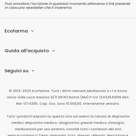
Puoi annullare l’iscrizione in qualsiasi momento attraverso il link presente
in ciascuna newsletter che ti invieremo.
Ecofarma
Guida all'acquisto
Seguici su
© 2013-2023 Ecofarma. Tutti i diritti riservati.
Mediacom S.r.l
a Socio
Unico
viale Luca Gaurico 9/11
00143
Roma
(RM)
P.IVA
12432541006
REA:
RM-1374205. Cap. Soc. Euro 10.000,00. Interamente versato.
Tutti i prodotti esposti su questo sito ed aventi la natura di dispositivi
medici, dispositivi medico-diagnostici, presidi medico chirurgici,
medicazioni per uso esterno, nonché tutti i contenuti del sito
www.ecofarma.it (testi, immagini, foto, disegni, allegati, descrizioni e