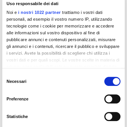
Uso responsabile dei dati
Noi e
i nostri 1022 partner
trattiamo i vostri dati
personali, ad esempio il vostro numero IP, utilizzando
tecnologie come i cookie per memorizzare e accedere
alle informazioni sul vostro dispositivo al fine di
pubblicare annunci e contenuti personalizzati, misurare
gli annunci e i contenuti, ricercare il pubblico e sviluppare
i servizi. Avete la possibilità di scegliere chi utilizza i
vostri dati e per quali scopi. Le vostre scelte in materia di
Integratori per dimagrire
Integratori per dimagrire
privacy sono applicabili solo su questa proprietà digitale
Amin 21 K al cacao - 21
Amin 21 K neutro
bustine
in cui avete effettuato le vostre scelte. È possibile
Selezione
55,18 €
55,18 €
modificare o revocare il proprio consenso in qualsiasi
32,00 €
32,00 €
Necessari
del
momento dalla Dichiarazione sui cookie o facendo clic
consenso
Aggiungi al
Aggiungi al
sull'icona di attivazione della privacy.
Preferenze
carrello
carrello
Con il tuo consenso, vorremmo anche:
raccogliere informazioni sulla tua posizione
Statistiche
-42%
-42%
geografica, con un'approssimazione di qualche