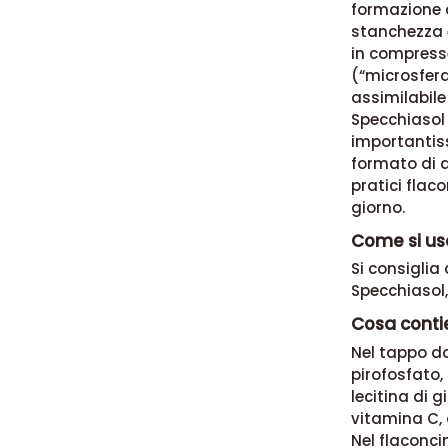
formazione d
stanchezza 
in compress
(“microsfera
assimilabile
Specchiasol
importantiss
formato di q
pratici fla
giorno.
Come si usa
Si consiglia
Specchiasol,
Cosa contie
Nel tappo do
pirofosfato, 
lecitina di g
vitamina C, 
Nel flaconci