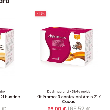
arti
-42%
rire
Kit dimagranti - Diete rapide
 21 bustine
Kit Promo: 3 confezioni Amin 21 K
Cacao
8 €
165,52 €
96,00 €