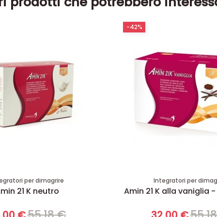
ri prodotti che potrebbero interess
-42%
egratori per dimagrire
Integratori per dimag
min 21 K neutro
Amin 21 K alla vaniglia -
55,18 €
55,1
,00 €
32,00 €