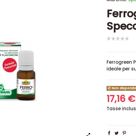
Ferro
Specc
Ferrogreen P
ideale per s
Non disponibi
17,16 
Tasse inclu