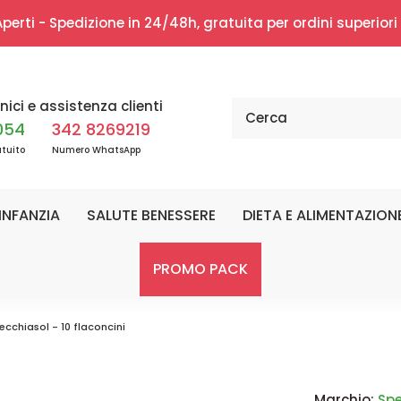
erti - Spedizione in 24/48h, gratuita per ordini superior
nici e assistenza clienti
054
342 8269219
tuito
Numero WhatsApp
INFANZIA
SALUTE BENESSERE
DIETA E ALIMENTAZION
PROMO PACK
ecchiasol - 10 flaconcini
Marchio:
Spe