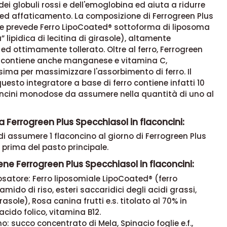
ei globuli rossi e dell'emoglobina ed aiuta a ridurre
ed affaticamento. La composizione di Ferrogreen Plus
e prevede Ferro LipoCoated® sottoforma di liposoma
” lipidica di lecitina di girasole), altamente
 ed ottimamente tollerato. Oltre al ferro, Ferrogreen
 contiene anche manganese e vitamina C,
ima per massimizzare l'assorbimento di ferro. Il
uesto integratore a base di ferro contiene infatti 10
concini monodose da assumere nella quantità di uno al
 Ferrogreen Plus Specchiasol in flaconcini:
 di assumere 1 flaconcino al giorno di Ferrogreen Plus
 prima del pasto principale.
ne Ferrogreen Plus Specchiasol in flaconcini:
satore: Ferro liposomiale LipoCoated® (ferro
amido di riso, esteri saccaridici degli acidi grassi,
irasole), Rosa canina frutti e.s. titolato al 70% in
acido folico, vitamina B12.
no: succo concentrato di Mela, Spinacio foglie e.f.,