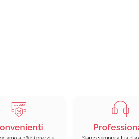
onvenienti
Profession
gniamo a offrirti prezzi e
Siamo sempre a tua disp