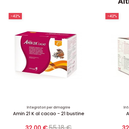
Alt
-42%
-42%
Integratori per dimagrire
Int
Amin 21 K al cacao - 21 bustine
A
55,18 €
32,00 €
32