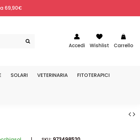
i a 69,90€
Accedi
Wishlist
Carrello
E
SOLARI
VETERINARIA
FITOTERAPICI
cchiasol
|
SKU:
973498520