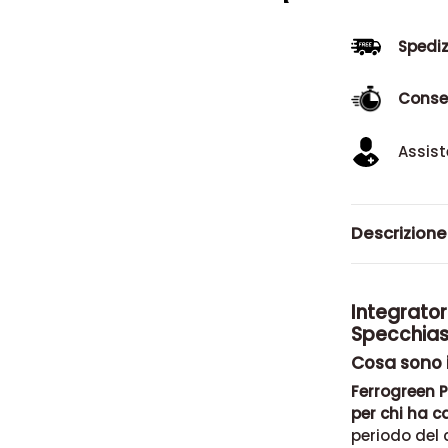
Spediz
Conse
Assist
Descrizione
Integratore
Specchias
Cosa sono i
Ferrogreen P
per chi ha c
periodo del 