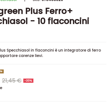
green Plus Ferro+
hiasol - 10 flaconcini
lus Specchiasol in flaconcini è un integratore di ferro
upportare carenze lievi.
le
€
21,45 €
-20%
se