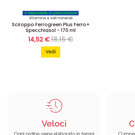
Disponibile su prenotazione
Vitamine e sali minerali
Sciroppo Ferrogreen Plus Ferro+
Specchiasol - 170 ml
18,15 €
14,52 €
Vedi
Veloci
C
Ogni ordine viene elaborato in tempi
Ci impe