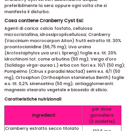
Si consiglia di assumere 1 o 2 ovalette al giorno di
Cranberry Cyst Esi con abbondante acqua,
preferibilmente la sera oppure ogni volta che si
manifesta il disturbo.
Cosa contiene Cranberry Cyst Esi:
Agenti di carica: calcio fosfato, cellulosa
microcristallina, idrossipropilcellulosa; Cranberry
(Vaccinium macrocarpon Aiton) frutti estratto tit. 30%
proantocianidine (66,75 mg); Uva ursina
(Arctostaphylos uva ursi L Spreng) foglie e.s. tit. 20%
idrochinoni tot. come arbutina (50 mg); Verga d'oro
(Solidago virga-aurea L.) erba con fiori e.s. 10/1 (50 mg);
Pompelmo (Citrus x paradisi Macfad) semi e.s. 4/1 (50
mg), Ortosiphon (Orthosiphon staminetus Benth) foglie
e.s. tit. 0,2% sinensetina (50 mg); antiagglomeranti:
magnesio stearato vegetale e biossido di silicio.
Caratteristiche nutrizionali
per dose
Ingredienti
giornaliera