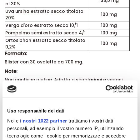
(2 ovalette)
Cramberry estratto secco titolato
133,5 mg
al 30%
Uva ursina estratto secco titolato
100 mg
20%
Verga d'oro estratto secco 10/1
100 mg
Pompelmo semi estratto secco 4/1
100 mg
Ortosiphon estratto secco titolato
100 mg
0,2%
Formato:
Blister con 30 ovalette da 700 mg.
Note:
Non contiene glutine. Adatto a vegetariani e vegani.
Uso responsabile dei dati
Dettagli del prodotto
Noi e
i nostri 1022 partner
trattiamo i vostri dati
personali, ad esempio il vostro numero IP, utilizzando
About ESI
tecnologie come i cookie per memorizzare e accedere