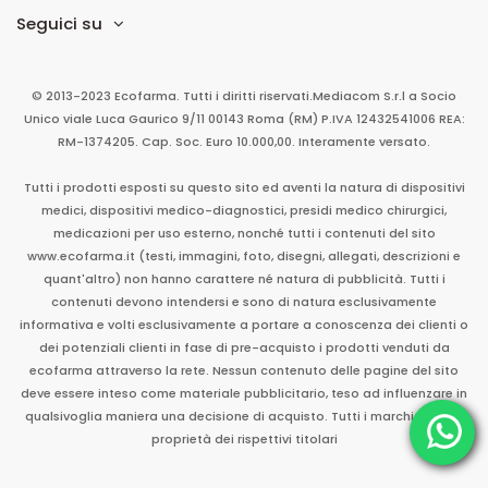
Seguici su
© 2013-2023 Ecofarma. Tutti i diritti riservati.
Mediacom S.r.l
a Socio
Unico
viale Luca Gaurico 9/11
00143
Roma
(RM)
P.IVA
12432541006
REA:
RM-1374205. Cap. Soc. Euro 10.000,00. Interamente versato.
Tutti i prodotti esposti su questo sito ed aventi la natura di dispositivi
medici, dispositivi medico-diagnostici, presidi medico chirurgici,
medicazioni per uso esterno, nonché tutti i contenuti del sito
www.ecofarma.it (testi, immagini, foto, disegni, allegati, descrizioni e
quant'altro) non hanno carattere né natura di pubblicità. Tutti i
contenuti devono intendersi e sono di natura esclusivamente
informativa e volti esclusivamente a portare a conoscenza dei clienti o
dei potenziali clienti in fase di pre-acquisto i prodotti venduti da
ecofarma attraverso la rete. Nessun contenuto delle pagine del sito
deve essere inteso come materiale pubblicitario, teso ad influenzare in
qualsivoglia maniera una decisione di acquisto. Tutti i marchi sono di
proprietà dei rispettivi titolari