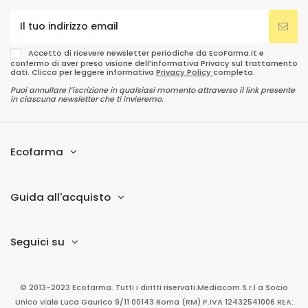
Accetto di ricevere newsletter periodiche da EcoFarma.it e
confermo di aver preso visione dell’informativa Privacy sul trattamento
dati. Clicca per leggere informativa
Privacy Policy
completa.
Puoi annullare l’iscrizione in qualsiasi momento attraverso il link presente
in ciascuna newsletter che ti invieremo.
Ecofarma
Guida all'acquisto
Seguici su
© 2013-2023 Ecofarma. Tutti i diritti riservati.
Mediacom S.r.l
a Socio
Unico
viale Luca Gaurico 9/11
00143
Roma
(RM)
P.IVA
12432541006
REA: