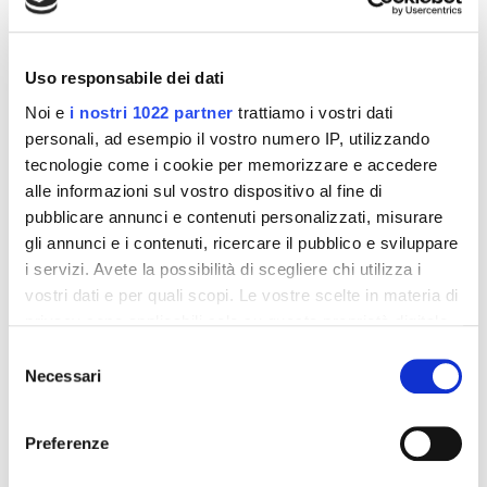
interessarti
-42%
-42%
Uso responsabile dei dati
Noi e
i nostri 1022 partner
trattiamo i vostri dati
personali, ad esempio il vostro numero IP, utilizzando
tecnologie come i cookie per memorizzare e accedere
alle informazioni sul vostro dispositivo al fine di
pubblicare annunci e contenuti personalizzati, misurare
gli annunci e i contenuti, ricercare il pubblico e sviluppare
i servizi. Avete la possibilità di scegliere chi utilizza i
vostri dati e per quali scopi. Le vostre scelte in materia di
privacy sono applicabili solo su questa proprietà digitale
in cui avete effettuato le vostre scelte. È possibile
Integratori per dimagrire
Integratori per dimagrire
Selezione
Amin 21 K al cacao - 21
Amin 21 K neutro
modificare o revocare il proprio consenso in qualsiasi
Necessari
del
bustine
momento dalla Dichiarazione sui cookie o facendo clic
consenso
55,18 €
55,18 €
32,00 €
32,00 €
sull'icona di attivazione della privacy.
Preferenze
Aggiungi al
Aggiungi al
Con il tuo consenso, vorremmo anche:
carrello
carrello