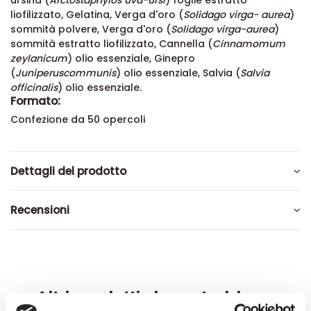
ursina (
Arctostaphylos uva-ursi
) foglie estratto
liofilizzato, Gelatina, Verga d'oro (
Solidago virga- aurea
)
sommità polvere, Verga d'oro (
Solidago virga-aurea
)
sommità estratto liofilizzato, Cannella (
Cinnamomum
zeylanicum
) olio essenziale, Ginepro
(
Juniperus
communis
) olio essenziale, Salvia (
Salvia
officinalis
) olio essenziale.
Formato:
Confezione da 50 opercoli
Dettagli del prodotto
Recensioni
Altri prodotti che potrebbero