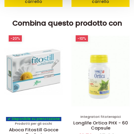
carrello
carrello
raccolto dal suo utilizzo dei loro servizi.
Combina questo prodotto con
-20%
-10%
Integratori fitoterapici
Disponibile su prenotazione
Longlife Ortica PHX - 60
Prodotti per gli occhi
Capsule
Aboca Fitostill Gocce