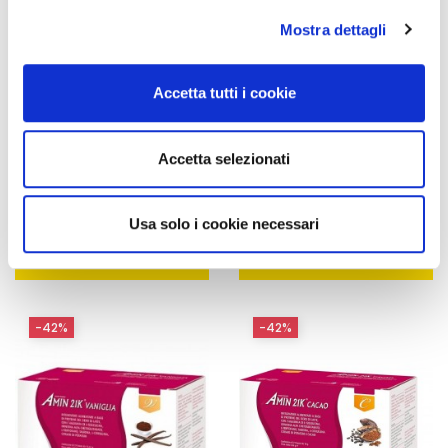
(impronte digitali).
Mostra dettagli
Approfondisci come vengono elaborati i tuoi dati personali
e imposta le tue preferenze nella
sezione dettagli
. Puoi
modificare o ritirare il tuo consenso in qualsiasi momento
Accetta tutti i cookie
dalla Dichiarazione sui cookie.
Integratori per dimagrire
Integratori per dimagrire
Utilizziamo i cookie per personalizzare contenuti ed
Amin 21 K al cacao - 21
Amin 21 K neutro
Accetta selezionati
bustine
annunci, per fornire funzionalità dei social media e per
55,18 €
55,18 €
32,00 €
32,00 €
analizzare il nostro traffico. Condividiamo inoltre
informazioni sul modo in cui utilizza il nostro sito con i
Usa solo i cookie necessari
Aggiungi al
Aggiungi al
nostri partner che si occupano di analisi dei dati web,
carrello
carrello
pubblicità e social media, i quali potrebbero combinarle
con altre informazioni che ha fornito loro o che hanno
raccolto dal suo utilizzo dei loro servizi.
-42%
-42%