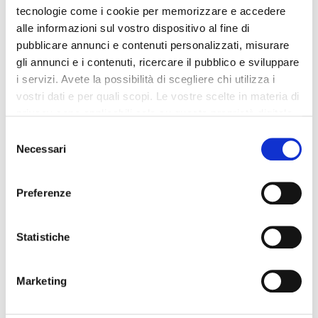
tecnologie come i cookie per memorizzare e accedere
alle informazioni sul vostro dispositivo al fine di
Dettagli del prodotto
pubblicare annunci e contenuti personalizzati, misurare
gli annunci e i contenuti, ricercare il pubblico e sviluppare
i servizi. Avete la possibilità di scegliere chi utilizza i
Recensioni
vostri dati e per quali scopi. Le vostre scelte in materia di
privacy sono applicabili solo su questa proprietà digitale
in cui avete effettuato le vostre scelte. È possibile
Selezione
modificare o revocare il proprio consenso in qualsiasi
Necessari
del
momento dalla Dichiarazione sui cookie o facendo clic
Altri prodotti che potrebbero
consenso
sull'icona di attivazione della privacy.
interessarti
Preferenze
Con il tuo consenso, vorremmo anche:
-42%
-42%
raccogliere informazioni sulla tua posizione
Statistiche
geografica, con un'approssimazione di qualche
metro,
Marketing
Identificare il tuo dispositivo, scansionandolo
attivamente alla ricerca di caratteristiche specifiche