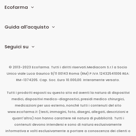
Ecofarma
Guida all'acquisto
Seguici su
© 2013-2023 Ecofarma. Tutti i diritti riservati.
Mediacom S.r.l
a Socio
Unico
viale Luca Gaurico 9/11
00143
Roma
(RM)
P.IVA
12432541006
REA:
RM-1374205. Cap. Soc. Euro 10.000,00. Interamente versato.
Tutti i prodotti esposti su questo sito ed aventi la natura di dispositivi
medici, dispositivi medico-diagnostici, presidi medico chirurgici,
medicazioni per uso esterno, nonché tutti i contenuti del sito
www.ecofarma.it (testi, immagini, foto, disegni, allegati, descrizioni e
quant'altro) non hanno carattere né natura di pubblicità. Tutti i
contenuti devono intendersi e sono di natura esclusivamente
informativa e volti esclusivamente a portare a conoscenza dei clienti o