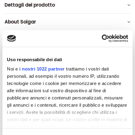
Dettagli del prodotto
About Solgar
Recensioni
Uso responsabile dei dati
Noi e
i nostri 1022 partner
trattiamo i vostri dati
Altri prodotti che potrebbero
personali, ad esempio il vostro numero IP, utilizzando
interessarti
tecnologie come i cookie per memorizzare e accedere
alle informazioni sul vostro dispositivo al fine di
pubblicare annunci e contenuti personalizzati, misurare
-42%
-42%
gli annunci e i contenuti, ricercare il pubblico e sviluppare
i servizi. Avete la possibilità di scegliere chi utilizza i
vostri dati e per quali scopi. Le vostre scelte in materia di
privacy sono applicabili solo su questa proprietà digitale
in cui avete effettuato le vostre scelte. È possibile