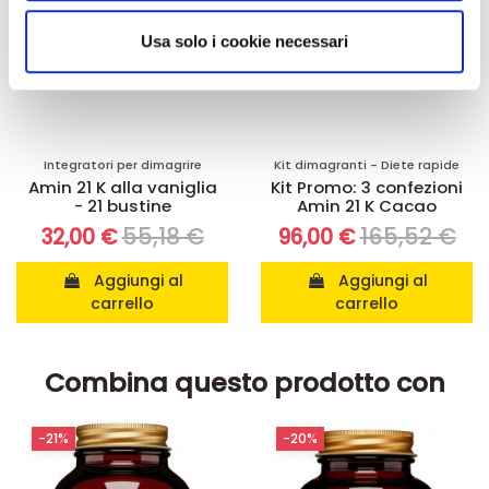
analizzare il nostro traffico. Condividiamo inoltre
informazioni sul modo in cui utilizza il nostro sito con i
Usa solo i cookie necessari
nostri partner che si occupano di analisi dei dati web,
pubblicità e social media, i quali potrebbero combinarle
con altre informazioni che ha fornito loro o che hanno
raccolto dal suo utilizzo dei loro servizi.
Integratori per dimagrire
Kit dimagranti - Diete rapide
Amin 21 K alla vaniglia
Kit Promo: 3 confezioni
- 21 bustine
Amin 21 K Cacao
55,18 €
165,52 €
32,00 €
96,00 €
Aggiungi al
Aggiungi al
carrello
carrello
Combina questo prodotto con
-21%
-20%