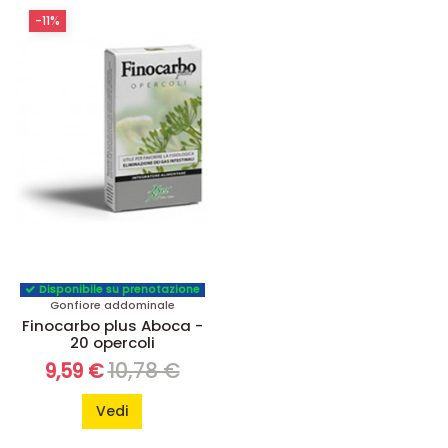
-11%
Disponibile su prenotazione
Gonfiore addominale
Finocarbo plus Aboca -
20 opercoli
10,78 €
9,59 €
Vedi