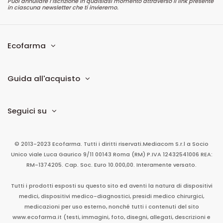
Puoi annullare l’iscrizione in qualsiasi momento attraverso il link presente
in ciascuna newsletter che ti invieremo.
Ecofarma
Guida all'acquisto
Seguici su
© 2013-2023 Ecofarma. Tutti i diritti riservati.
Mediacom S.r.l
a Socio
Unico
viale Luca Gaurico 9/11
00143
Roma
(RM)
P.IVA
12432541006
REA:
RM-1374205. Cap. Soc. Euro 10.000,00. Interamente versato.
Tutti i prodotti esposti su questo sito ed aventi la natura di dispositivi
medici, dispositivi medico-diagnostici, presidi medico chirurgici,
medicazioni per uso esterno, nonché tutti i contenuti del sito
www.ecofarma.it (testi, immagini, foto, disegni, allegati, descrizioni e