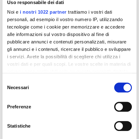
Uso responsabile dei dati
Noi e
i nostri 1022 partner
trattiamo i vostri dati
personali, ad esempio il vostro numero IP, utilizzando
tecnologie come i cookie per memorizzare e accedere
alle informazioni sul vostro dispositivo al fine di
pubblicare annunci e contenuti personalizzati, misurare
gli annunci e i contenuti, ricercare il pubblico e sviluppare
i servizi. Avete la possibilità di scegliere chi utilizza i
vostri dati e per quali scopi. Le vostre scelte in materia di
Integratori per dimagrire
Integratori per dimagrire
privacy sono applicabili solo su questa proprietà digitale
Amin 21 K al cacao - 21
Amin 21 K neutro
bustine
in cui avete effettuato le vostre scelte. È possibile
Selezione
55,18 €
55,18 €
32,00 €
32,00 €
modificare o revocare il proprio consenso in qualsiasi
Necessari
del
momento dalla Dichiarazione sui cookie o facendo clic
consenso
Aggiungi al
Aggiungi al
sull'icona di attivazione della privacy.
carrello
carrello
Preferenze
Con il tuo consenso, vorremmo anche:
raccogliere informazioni sulla tua posizione
-42%
-42%
Statistiche
geografica, con un'approssimazione di qualche