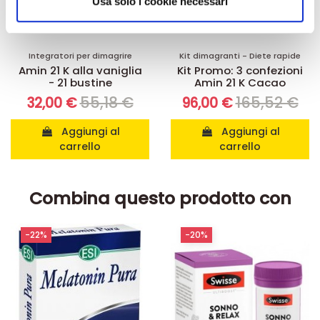
informazioni sul modo in cui utilizza il nostro sito con i
Usa solo i cookie necessari
nostri partner che si occupano di analisi dei dati web,
pubblicità e social media, i quali potrebbero combinarle
con altre informazioni che ha fornito loro o che hanno
Integratori per dimagrire
Kit dimagranti - Diete rapide
Amin 21 K alla vaniglia
Kit Promo: 3 confezioni
raccolto dal suo utilizzo dei loro servizi.
- 21 bustine
Amin 21 K Cacao
55,18 €
165,52 €
32,00 €
96,00 €
Aggiungi al
Aggiungi al
carrello
carrello
Combina questo prodotto con
-22%
-20%