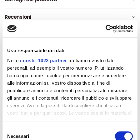
Recensioni
Uso responsabile dei dati
Altri prodotti che potrebbero
Noi e
i nostri 1022 partner
trattiamo i vostri dati
interessarti
personali, ad esempio il vostro numero IP, utilizzando
tecnologie come i cookie per memorizzare e accedere
-42%
-42%
alle informazioni sul vostro dispositivo al fine di
pubblicare annunci e contenuti personalizzati, misurare
gli annunci e i contenuti, ricercare il pubblico e sviluppare
i servizi. Avete la possibilità di scegliere chi utilizza i
vostri dati e per quali scopi. Le vostre scelte in materia di
privacy sono applicabili solo su questa proprietà digitale
in cui avete effettuato le vostre scelte. È possibile
Selezione
modificare o revocare il proprio consenso in qualsiasi
Necessari
del