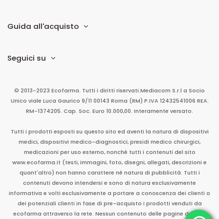
Guida all'acquisto
Seguici su
© 2013-2023 Ecofarma. Tutti i diritti riservati.
Mediacom S.r.l
a Socio
Unico
viale Luca Gaurico 9/11
00143
Roma
(RM)
P.IVA
12432541006
REA:
RM-1374205. Cap. Soc. Euro 10.000,00. Interamente versato.
Tutti i prodotti esposti su questo sito ed aventi la natura di dispositivi
medici, dispositivi medico-diagnostici, presidi medico chirurgici,
medicazioni per uso esterno, nonché tutti i contenuti del sito
www.ecofarma.it (testi, immagini, foto, disegni, allegati, descrizioni e
quant'altro) non hanno carattere né natura di pubblicità. Tutti i
contenuti devono intendersi e sono di natura esclusivamente
informativa e volti esclusivamente a portare a conoscenza dei clienti o
dei potenziali clienti in fase di pre-acquisto i prodotti venduti da
ecofarma attraverso la rete. Nessun contenuto delle pagine del sito