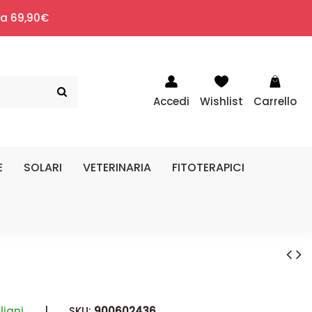
i a 69,90€
Accedi
Wishlist
Carrello
E
SOLARI
VETERINARIA
FITOTERAPICI
liani
|
SKU:
900602436