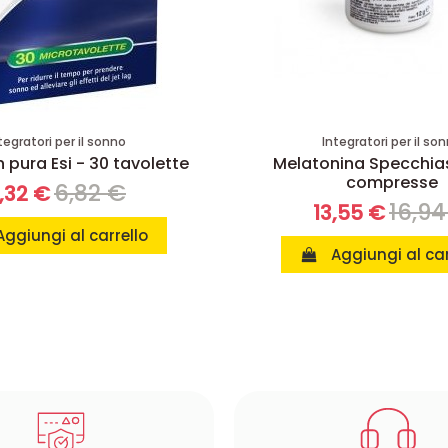
tegratori per il sonno
Integratori per il so
 pura Esi - 30 tavolette
Melatonina Specchias
compresse
6,82 €
,32 €
16,94
13,55 €
Aggiungi al carrello
Aggiungi al car