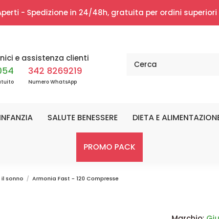
erti - Spedizione in 24/48h, gratuita per ordini superior
nici e assistenza clienti
054
342 8269219
tuito
Numero WhatsApp
INFANZIA
SALUTE BENESSERE
DIETA E ALIMENTAZION
PROMO PACK
 il sonno
Armonia Fast - 120 Compresse
Marchio:
Giu