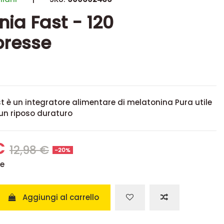
ia Fast - 120
resse
 è un integratore alimentare di melatonina Pura utile
 un riposo duraturo
€
12,98 €
-20%
se
Aggiungi al carrello