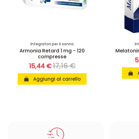
Integratori per il sonno
In
Armonia Retard 1 mg - 120
Melatonin
compresse
5
17,16 €
15,44 €
Aggiungi al carrello