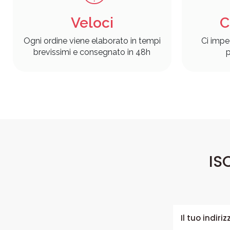
Veloci
C
Ogni ordine viene elaborato in tempi
Ci impe
brevissimi e consegnato in 48h
p
IS