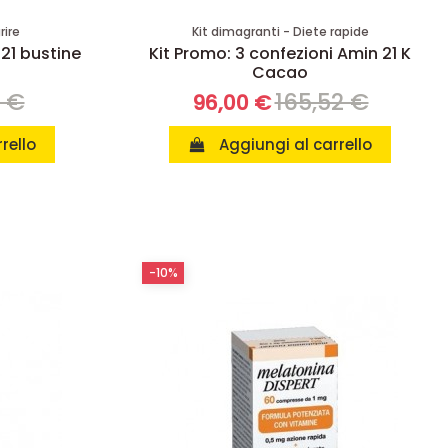
rire
Kit dimagranti - Diete rapide
 21 bustine
Kit Promo: 3 confezioni Amin 21 K
Cacao
8 €
165,52 €
96,00 €
rello
Aggiungi al carrello
-10%