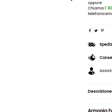
oppure
Chiama l'
80
telefonicam
Spediz
Conse
Assist
Descrizione
Armonia Fa