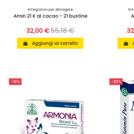
Integratori per dimagrire
Int
Amin 21 K al cacao - 21 bustine
A
55,18 €
32,00 €
32
Aggiungi al carrello
-10%
-22%