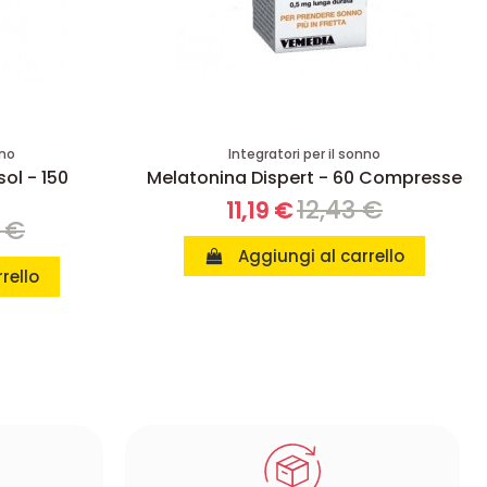
nno
Integratori per il sonno
ol - 150
Melatonina Dispert - 60 Compresse
12,43 €
11,19 €
 €
Aggiungi al carrello
rello