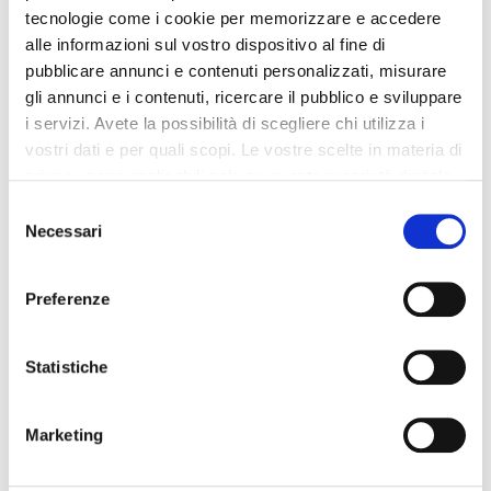
tecnologie come i cookie per memorizzare e accedere
alle informazioni sul vostro dispositivo al fine di
Dettagli del prodotto
pubblicare annunci e contenuti personalizzati, misurare
gli annunci e i contenuti, ricercare il pubblico e sviluppare
i servizi. Avete la possibilità di scegliere chi utilizza i
Recensioni
vostri dati e per quali scopi. Le vostre scelte in materia di
privacy sono applicabili solo su questa proprietà digitale
in cui avete effettuato le vostre scelte. È possibile
Selezione
modificare o revocare il proprio consenso in qualsiasi
Necessari
del
momento dalla Dichiarazione sui cookie o facendo clic
Altri prodotti che potrebbero
consenso
sull'icona di attivazione della privacy.
interessarti
Preferenze
Con il tuo consenso, vorremmo anche:
-42%
-42%
raccogliere informazioni sulla tua posizione
Statistiche
geografica, con un'approssimazione di qualche
metro,
Marketing
Identificare il tuo dispositivo, scansionandolo
attivamente alla ricerca di caratteristiche specifiche