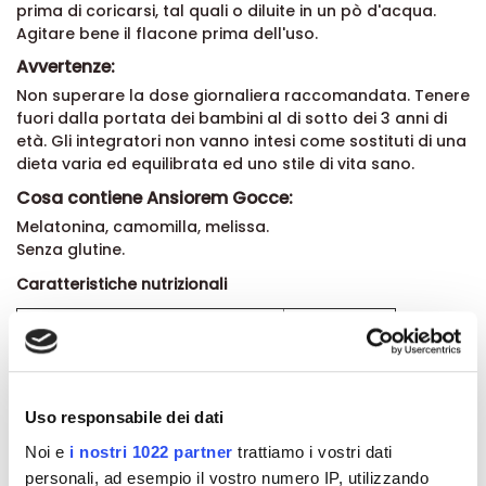
prima di coricarsi, tal quali o diluite in un pò d'acqua.
Agitare bene il flacone prima dell'uso.
Avvertenze:
Non superare la dose giornaliera raccomandata. Tenere
fuori dalla portata dei bambini al di sotto dei 3 anni di
età. Gli integratori non vanno intesi come sostituti di una
dieta varia ed equilibrata ed uno stile di vita sano.
Cosa contiene Ansiorem Gocce:
Melatonina, camomilla, melissa.
Senza glutine.
Caratteristiche nutrizionali
Valori medi
Per 4 gocce
Camomilla e.s.
3,2 mg
Melissa e.s.
2 mg
apporto di acido rosmarinico
0,08 mg
Uso responsabile dei dati
Melatonina
1 mg
Formato:
Noi e
i nostri 1022 partner
trattiamo i vostri dati
Flacone da 20 ml.
personali, ad esempio il vostro numero IP, utilizzando