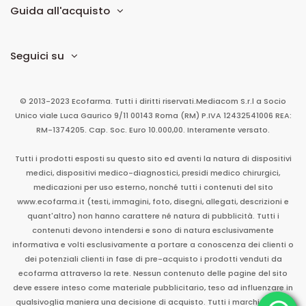
Guida all'acquisto
Seguici su
© 2013-2023 Ecofarma. Tutti i diritti riservati.
Mediacom S.r.l
a Socio
Unico
viale Luca Gaurico 9/11
00143
Roma
(RM)
P.IVA
12432541006
REA:
RM-1374205. Cap. Soc. Euro 10.000,00. Interamente versato.
Tutti i prodotti esposti su questo sito ed aventi la natura di dispositivi
medici, dispositivi medico-diagnostici, presidi medico chirurgici,
medicazioni per uso esterno, nonché tutti i contenuti del sito
www.ecofarma.it (testi, immagini, foto, disegni, allegati, descrizioni e
quant'altro) non hanno carattere né natura di pubblicità. Tutti i
contenuti devono intendersi e sono di natura esclusivamente
informativa e volti esclusivamente a portare a conoscenza dei clienti o
dei potenziali clienti in fase di pre-acquisto i prodotti venduti da
ecofarma attraverso la rete. Nessun contenuto delle pagine del sito
deve essere inteso come materiale pubblicitario, teso ad influenzare in
qualsivoglia maniera una decisione di acquisto. Tutti i marchi sono di