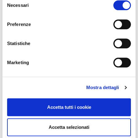
modificare o revocare il proprio consenso in qualsiasi
Necessari
del
momento dalla Dichiarazione sui cookie o facendo clic
consenso
sull'icona di attivazione della privacy.
Preferenze
Con il tuo consenso, vorremmo anche:
raccogliere informazioni sulla tua posizione
Statistiche
geografica, con un'approssimazione di qualche
metro,
Integratori per dimagrire
Integratori per dimagrire
Marketing
Identificare il tuo dispositivo, scansionandolo
Amin 21 K al cacao - 21
Amin 21 K neutro
bustine
attivamente alla ricerca di caratteristiche specifiche
55,18 €
55,18 €
32,00 €
32,00 €
(impronte digitali).
Mostra dettagli
Approfondisci come vengono elaborati i tuoi dati personali
Aggiungi al
Aggiungi al
e imposta le tue preferenze nella
sezione dettagli
. Puoi
carrello
carrello
modificare o ritirare il tuo consenso in qualsiasi momento
Accetta tutti i cookie
dalla Dichiarazione sui cookie.
-42%
-42%
Utilizziamo i cookie per personalizzare contenuti ed
Accetta selezionati
annunci, per fornire funzionalità dei social media e per