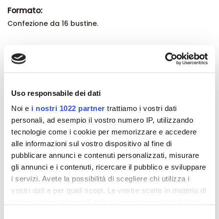
Formato:
Confezione da 16 bustine.
Dettagli del prodotto
Recensioni
Uso responsabile dei dati
Noi e
i nostri 1022 partner
trattiamo i vostri dati
personali, ad esempio il vostro numero IP, utilizzando
tecnologie come i cookie per memorizzare e accedere
alle informazioni sul vostro dispositivo al fine di
Altri prodotti che potrebbero
pubblicare annunci e contenuti personalizzati, misurare
interessarti
gli annunci e i contenuti, ricercare il pubblico e sviluppare
i servizi. Avete la possibilità di scegliere chi utilizza i
-42%
-42%
vostri dati e per quali scopi. Le vostre scelte in materia di
privacy sono applicabili solo su questa proprietà digitale
in cui avete effettuato le vostre scelte. È possibile
Selezione