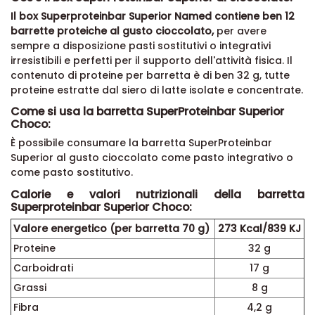
Il box Superproteinbar Superior Named contiene ben 12
barrette proteiche al gusto cioccolato,
per avere
sempre a disposizione pasti sostitutivi o integrativi
irresistibili e perfetti per il supporto dell'attività fisica. Il
contenuto di proteine per barretta è di ben 32 g, tutte
proteine estratte dal siero di latte isolate e concentrate.
Come si usa la barretta SuperProteinbar Superior
Choco:
È possibile consumare la barretta SuperProteinbar
Superior al gusto cioccolato come pasto integrativo o
come pasto sostitutivo.
Calorie e valori nutrizionali della barretta
Superproteinbar Superior Choco:
Valore energetico (per barretta 70 g)
273 Kcal/839 KJ
Proteine
32 g
Carboidrati
17 g
Grassi
8 g
Fibra
4,2 g