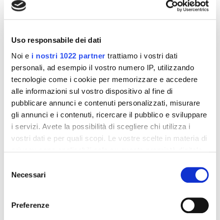
interessarti
-42%
-42%
Uso responsabile dei dati
Noi e
i nostri 1022 partner
trattiamo i vostri dati
personali, ad esempio il vostro numero IP, utilizzando
tecnologie come i cookie per memorizzare e accedere
alle informazioni sul vostro dispositivo al fine di
pubblicare annunci e contenuti personalizzati, misurare
gli annunci e i contenuti, ricercare il pubblico e sviluppare
i servizi. Avete la possibilità di scegliere chi utilizza i
vostri dati e per quali scopi. Le vostre scelte in materia di
privacy sono applicabili solo su questa proprietà digitale
Integratori per dimagrire
Integratori per dimagrire
in cui avete effettuato le vostre scelte. È possibile
Selezione
Amin 21 K al cacao - 21
Amin 21 K neutro
modificare o revocare il proprio consenso in qualsiasi
Necessari
bustine
del
momento dalla Dichiarazione sui cookie o facendo clic
55,18 €
55,18 €
consenso
32,00 €
32,00 €
sull'icona di attivazione della privacy.
Preferenze
Aggiungi al
Aggiungi al