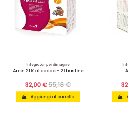
Integratori per dimagrire
Int
Amin 21 K al cacao - 21 bustine
A
55,18 €
32,00 €
32
Aggiungi al carrello