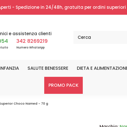
erti - Spedizione in 24/48h, gratuita per ordini superior
nici e assistenza clienti
054
342 8269219
tuito
Numero WhatsApp
INFANZIA
SALUTE BENESSERE
DIETA E ALIMENTAZION
PROMO PACK
Superior Choco Named - 70 g
Marchio:
Na