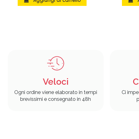
Aggiungi al carrello
Veloci
C
Ogni ordine viene elaborato in tempi
Ci impe
brevissimi e consegnato in 48h
p