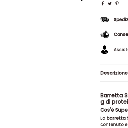
Spediz
Conse
Assist
Descrizione
Barretta 
g di prote
Cos'è Supe
La
barretta
contenuto el