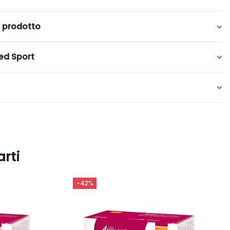
l prodotto
d Sport
arti
-42%