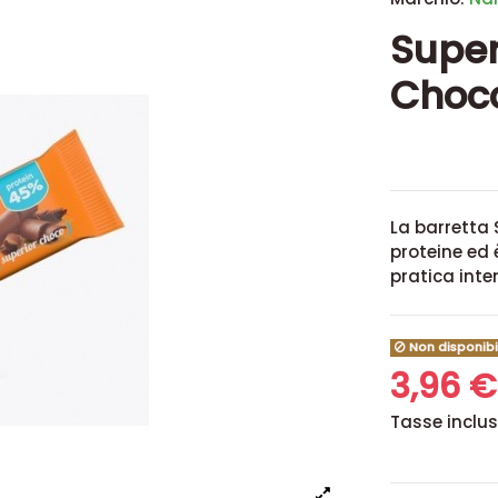
Super
Choc
La barretta 
proteine ed 
pratica inte
Non disponibi
3,96 
Tasse inclu