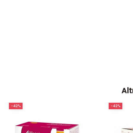
Alt
-42%
-42%