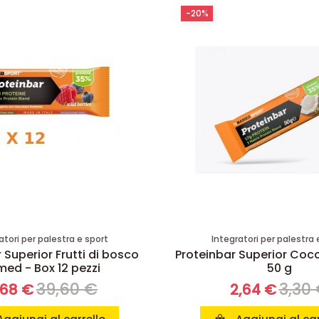
-20%
atori per palestra e sport
Integratori per palestra 
 Superior Frutti di bosco
Proteinbar Superior Co
ed - Box 12 pezzi
50 g
39,60 €
3,30
,68 €
2,64 €