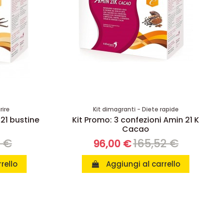
rire
Kit dimagranti - Diete rapide
 21 bustine
Kit Promo: 3 confezioni Amin 21 K
Cacao
8 €
165,52 €
96,00 €
rello
Aggiungi al carrello