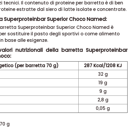
i tecnici. Il contenuto di proteine per barretta è di ben
roteine estratte dal siero di latte isolate e concentrate.
a Superproteinbar Superior Choco Named:
 barretta Superproteinbar Superior Choco Named è
per sostituire il pasto degli sportivi o come alimento
in base alle esigenze.
valori nutrizionali della barretta Superproteinbar
hoco:
getico (per barretta 70 g)
287 Kcal/1208 KJ
32 g
19 g
9 g
2,8 g
0,05 g
 70 g