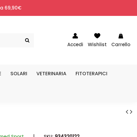
i a 69,90€
Accedi
Wishlist
Carrello
E
SOLARI
VETERINARIA
FITOTERAPICI
med Sport
|
SKU:
934320122