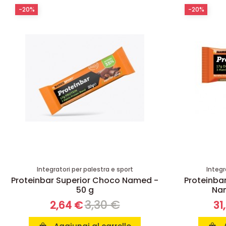
-20%
-20%
Integratori per palestra e sport
Integr
Proteinbar Superior Choco Named -
Proteinbar
50 g
Nam
3,30 €
2,64 €
31