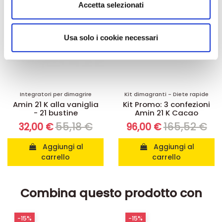
Utilizziamo i cookie per personalizzare contenuti ed
Accetta selezionati
annunci, per fornire funzionalità dei social media e per
analizzare il nostro traffico. Condividiamo inoltre
informazioni sul modo in cui utilizza il nostro sito con i
Usa solo i cookie necessari
nostri partner che si occupano di analisi dei dati web,
pubblicità e social media, i quali potrebbero combinarle
con altre informazioni che ha fornito loro o che hanno
raccolto dal suo utilizzo dei loro servizi.
Integratori per dimagrire
Kit dimagranti - Diete rapide
Amin 21 K alla vaniglia
Kit Promo: 3 confezioni
- 21 bustine
Amin 21 K Cacao
55,18 €
165,52 €
32,00 €
96,00 €
Aggiungi al
Aggiungi al
carrello
carrello
Combina questo prodotto con
-15%
-20%