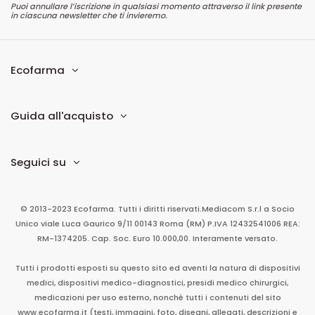
Puoi annullare l’iscrizione in qualsiasi momento attraverso il link presente
in ciascuna newsletter che ti invieremo.
Ecofarma
Guida all'acquisto
Seguici su
© 2013-2023 Ecofarma. Tutti i diritti riservati.
Mediacom S.r.l
a Socio
Unico
viale Luca Gaurico 9/11
00143
Roma
(RM)
P.IVA
12432541006
REA:
RM-1374205. Cap. Soc. Euro 10.000,00. Interamente versato.
Tutti i prodotti esposti su questo sito ed aventi la natura di dispositivi
medici, dispositivi medico-diagnostici, presidi medico chirurgici,
medicazioni per uso esterno, nonché tutti i contenuti del sito
www.ecofarma.it (testi, immagini, foto, disegni, allegati, descrizioni e