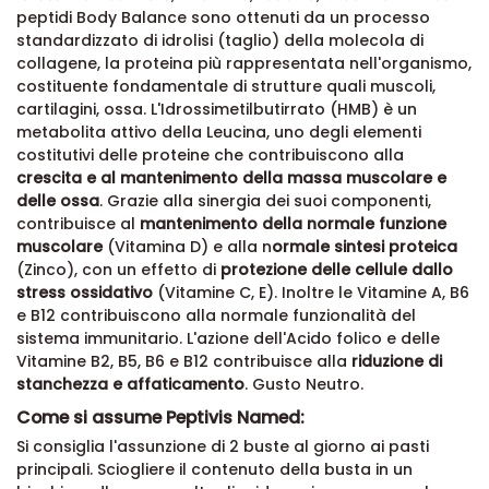
peptidi Body Balance sono ottenuti da un processo
standardizzato di idrolisi (taglio) della molecola di
collagene, la proteina più rappresentata nell'organismo,
costituente fondamentale di strutture quali muscoli,
cartilagini, ossa. L'Idrossimetilbutirrato (HMB) è un
metabolita attivo della Leucina, uno degli elementi
costitutivi delle proteine che contribuiscono alla
crescita e al mantenimento della massa muscolare e
delle ossa
. Grazie alla sinergia dei suoi componenti,
contribuisce al
mantenimento della normale funzione
muscolare
(Vitamina D) e alla n
ormale sintesi proteica
(Zinco), con un effetto di
protezione delle cellule dallo
stress ossidativo
(Vitamine C, E). Inoltre le Vitamine A, B6
e B12 contribuiscono alla normale funzionalità del
sistema immunitario. L'azione dell'Acido folico e delle
Vitamine B2, B5, B6 e B12 contribuisce alla
riduzione di
stanchezza e affaticamento
. Gusto Neutro.
Come si assume Peptivis Named:
Si consiglia l'assunzione di 2 buste al giorno ai pasti
principali. Sciogliere il contenuto della busta in un