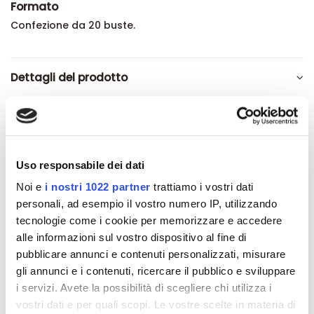
Formato
Confezione da 20 buste.
Dettagli del prodotto
Recensioni
Uso responsabile dei dati
Noi e
i nostri 1022 partner
trattiamo i vostri dati
Altri prodotti che potrebbero
personali, ad esempio il vostro numero IP, utilizzando
interessarti
tecnologie come i cookie per memorizzare e accedere
alle informazioni sul vostro dispositivo al fine di
pubblicare annunci e contenuti personalizzati, misurare
-42%
-42%
gli annunci e i contenuti, ricercare il pubblico e sviluppare
i servizi. Avete la possibilità di scegliere chi utilizza i
vostri dati e per quali scopi. Le vostre scelte in materia di