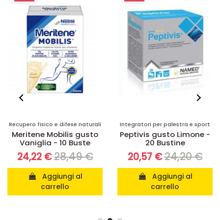
ifese naturali
Integratori per palestra e sport
Disponibile su 
lis gusto
Peptivis gusto Limone -
Integratori per pa
10 Buste
20 Bustine
AR-Fit Form
Sport - 60 c
8,49 €
24,20 €
20,57 €
20
16,71 €
Aggiungi al
lo
carrello
Vedi