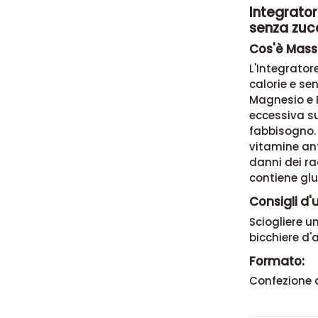
Integrato
senza zuc
Cos'è Mass
L'Integrato
calorie e sen
Magnesio e P
eccessiva su
fabbisogno. 
vitamine ant
danni dei ra
contiene
glu
Consigli d'
Sciogliere u
bicchiere d'
Formato:
Confezione 