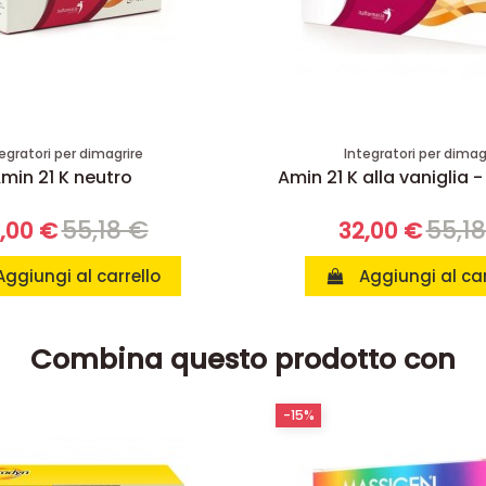
egratori per dimagrire
Integratori per dimag
min 21 K neutro
Amin 21 K alla vaniglia -
55,18 €
55,1
,00 €
32,00 €
Aggiungi al carrello
Aggiungi al car
Combina questo prodotto con
-15%