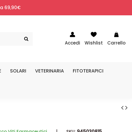
i a 69,90€
Accedi
Wishlist
Carrello
E
SOLARI
VETERINARIA
FITOTERAPICI
co Viti Farmaceutici
|
SKU:
945030815