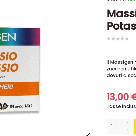
Mass
Potas
Il Massigen
zuccheri
uti
dovuti a sca
13,00 
Tasse inclu