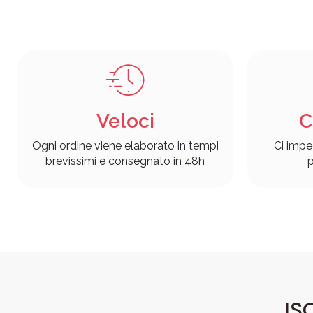
Veloci
C
Ogni ordine viene elaborato in tempi
Ci impe
brevissimi e consegnato in 48h
p
IS