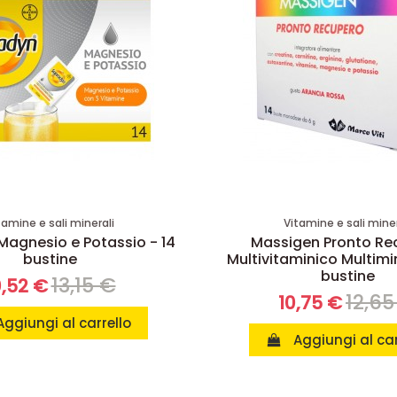
tamine e sali minerali
Vitamine e sali miner
Magnesio e Potassio - 14
Massigen Pronto Re
bustine
Multivitaminico Multimin
bustine
13,15 €
0,52 €
12,65
10,75 €
Aggiungi al carrello
Aggiungi al car