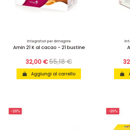
Integratori per dimagrire
Int
Amin 21 K al cacao - 21 bustine
A
55,18 €
32,00 €
32
Aggiungi al carrello
-20%
-20%