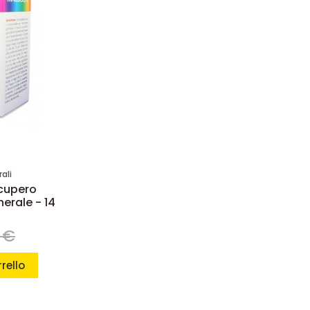
ali
cupero
erale - 14
 €
rello