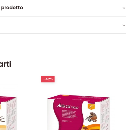
l prodotto
arti
-42%