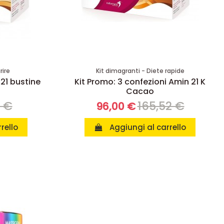
rire
Kit dimagranti - Diete rapide
 21 bustine
Kit Promo: 3 confezioni Amin 21 K
Cacao
8 €
165,52 €
96,00 €
rello
Aggiungi al carrello