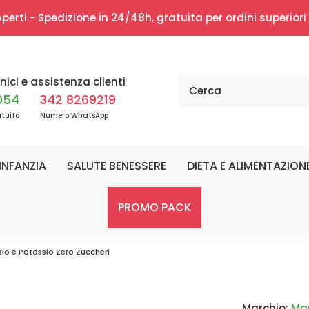
erti - Spedizione in 24/48h, gratuita per ordini superior
nici e assistenza clienti
054
342 8269219
tuito
Numero WhatsApp
INFANZIA
SALUTE BENESSERE
DIETA E ALIMENTAZION
PROMO PACK
o e Potassio Zero Zuccheri
Marchio:
Mar