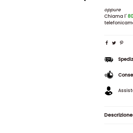
oppure
Chiama l'
80
telefonicam
Spediz
Conse
Assist
Descrizione