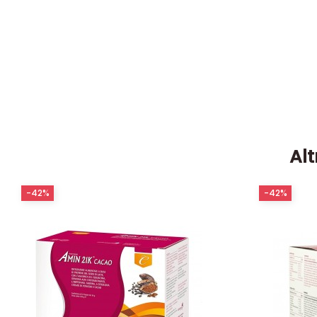
Alt
-42%
-42%