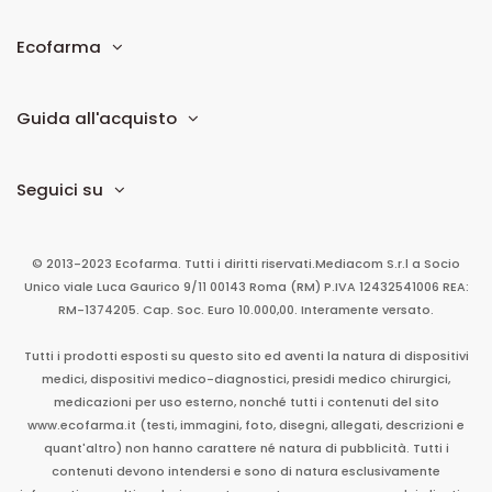
Ecofarma
Guida all'acquisto
Seguici su
© 2013-2023 Ecofarma. Tutti i diritti riservati.
Mediacom S.r.l
a Socio
Unico
viale Luca Gaurico 9/11
00143
Roma
(RM)
P.IVA
12432541006
REA:
RM-1374205. Cap. Soc. Euro 10.000,00. Interamente versato.
Tutti i prodotti esposti su questo sito ed aventi la natura di dispositivi
medici, dispositivi medico-diagnostici, presidi medico chirurgici,
medicazioni per uso esterno, nonché tutti i contenuti del sito
www.ecofarma.it (testi, immagini, foto, disegni, allegati, descrizioni e
quant'altro) non hanno carattere né natura di pubblicità. Tutti i
contenuti devono intendersi e sono di natura esclusivamente