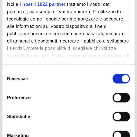
Noi e
i nostri 1022 partner
trattiamo i vostri dati
personali, ad esempio il vostro numero IP, utilizzando
tecnologie come i cookie per memorizzare e accedere
alle informazioni sul vostro dispositivo al fine di
pubblicare annunci e contenuti personalizzati, misurare
gli annunci e i contenuti, ricercare il pubblico e sviluppare
i servizi. Avete la possibilità di scegliere chi utilizza i
Integratori per dimagrire
Integratori per dimagrire
vostri dati e per quali scopi. Le vostre scelte in materia di
Amin 21 K al cacao - 21
Amin 21 K neutro
bustine
privacy sono applicabili solo su questa proprietà digitale
55,18 €
55,18 €
32,00 €
32,00 €
in cui avete effettuato le vostre scelte. È possibile
Selezione
modificare o revocare il proprio consenso in qualsiasi
Necessari
del
Aggiungi al
Aggiungi al
momento dalla Dichiarazione sui cookie o facendo clic
consenso
carrello
carrello
sull'icona di attivazione della privacy.
Preferenze
Con il tuo consenso, vorremmo anche:
-42%
-42%
raccogliere informazioni sulla tua posizione
Statistiche
geografica, con un'approssimazione di qualche
metro,
Marketing