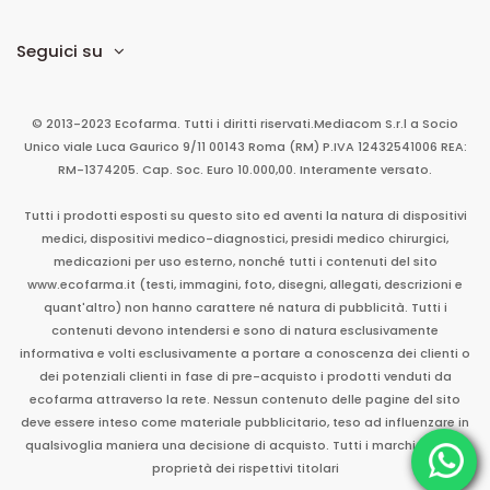
Seguici su
© 2013-2023 Ecofarma. Tutti i diritti riservati.
Mediacom S.r.l
a Socio
Unico
viale Luca Gaurico 9/11
00143
Roma
(RM)
P.IVA
12432541006
REA:
RM-1374205. Cap. Soc. Euro 10.000,00. Interamente versato.
Tutti i prodotti esposti su questo sito ed aventi la natura di dispositivi
medici, dispositivi medico-diagnostici, presidi medico chirurgici,
medicazioni per uso esterno, nonché tutti i contenuti del sito
www.ecofarma.it (testi, immagini, foto, disegni, allegati, descrizioni e
quant'altro) non hanno carattere né natura di pubblicità. Tutti i
contenuti devono intendersi e sono di natura esclusivamente
informativa e volti esclusivamente a portare a conoscenza dei clienti o
dei potenziali clienti in fase di pre-acquisto i prodotti venduti da
ecofarma attraverso la rete. Nessun contenuto delle pagine del sito
deve essere inteso come materiale pubblicitario, teso ad influenzare in
qualsivoglia maniera una decisione di acquisto. Tutti i marchi sono di
proprietà dei rispettivi titolari