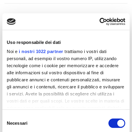
Altri prodotti che potrebbero
interessarti
Uso responsabile dei dati
Noi e
i nostri 1022 partner
trattiamo i vostri dati
-42%
-42%
personali, ad esempio il vostro numero IP, utilizzando
tecnologie come i cookie per memorizzare e accedere
alle informazioni sul vostro dispositivo al fine di
pubblicare annunci e contenuti personalizzati, misurare
gli annunci e i contenuti, ricercare il pubblico e sviluppare
i servizi. Avete la possibilità di scegliere chi utilizza i
vostri dati e per quali scopi. Le vostre scelte in materia di
privacy sono applicabili solo su questa proprietà digitale
in cui avete effettuato le vostre scelte. È possibile
Selezione
modificare o revocare il proprio consenso in qualsiasi
Necessari
del
momento dalla Dichiarazione sui cookie o facendo clic
consenso