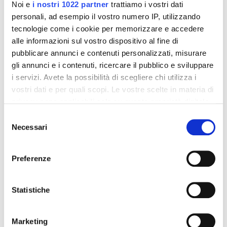
Noi e
i nostri 1022 partner
trattiamo i vostri dati
personali, ad esempio il vostro numero IP, utilizzando
tecnologie come i cookie per memorizzare e accedere
alle informazioni sul vostro dispositivo al fine di
pubblicare annunci e contenuti personalizzati, misurare
gli annunci e i contenuti, ricercare il pubblico e sviluppare
i servizi. Avete la possibilità di scegliere chi utilizza i
Integratori per dimagrire
Integratori per dimagrire
Amin 21 K al cacao - 21
Amin 21 K neutro
vostri dati e per quali scopi. Le vostre scelte in materia di
bustine
privacy sono applicabili solo su questa proprietà digitale
55,18 €
55,18 €
32,00 €
32,00 €
in cui avete effettuato le vostre scelte. È possibile
Selezione
modificare o revocare il proprio consenso in qualsiasi
Necessari
del
Aggiungi al
Aggiungi al
momento dalla Dichiarazione sui cookie o facendo clic
consenso
carrello
carrello
sull'icona di attivazione della privacy.
Preferenze
Con il tuo consenso, vorremmo anche:
-42%
-42%
raccogliere informazioni sulla tua posizione
Statistiche
geografica, con un'approssimazione di qualche
metro,
Marketing
Identificare il tuo dispositivo, scansionandolo