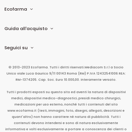
Ecofarma
Guida all'acquisto
Seguici su
© 2013-2023 Ecofarma. Tutti i diritti riservati.
Mediacom S.r.l
a Socio
Unico
viale Luca Gaurico 9/11
00143
Roma
(RM)
P.IVA
12432541006
REA:
RM-1374205. Cap. Soc. Euro 10.000,00. Interamente versato.
Tutti i prodotti esposti su questo sito ed aventi la natura di dispositivi
medici, dispositivi medico-diagnostici, presidi medico chirurgici,
medicazioni per uso esterno, nonché tutti i contenuti del sito
www.ecofarma.it (testi, immagini, foto, disegni, allegati, descrizioni e
quant'altro) non hanno carattere né natura di pubblicità. Tutti i
contenuti devono intendersi e sono di natura esclusivamente
informativa e volti esclusivamente a portare a conoscenza dei clienti o