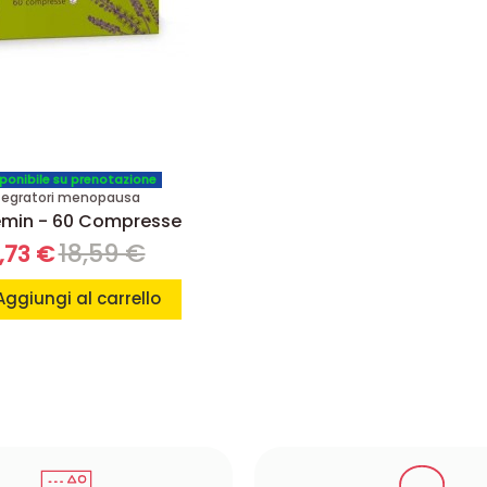
ponibile su prenotazione
tegratori menopausa
emin - 60 Compresse
18,59 €
,73 €
Aggiungi al carrello