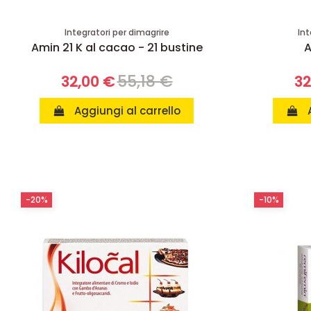
Integratori per dimagrire
Int
Amin 21 K al cacao - 21 bustine
A
55,18 €
32,00 €
32
Aggiungi al carrello
-20%
-10%