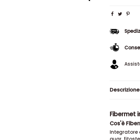
Spediz
Conse
Assist
Descrizione
Fibermet i
Cos'è Fibe
Integratore 
guar, fitoste