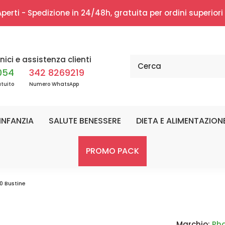
erti - Spedizione in 24/48h, gratuita per ordini superior
nici e assistenza clienti
054
342 8269219
tuito
Numero WhatsApp
INFANZIA
SALUTE BENESSERE
DIETA E ALIMENTAZION
PROMO PACK
0 Bustine
Marchio:
Ph