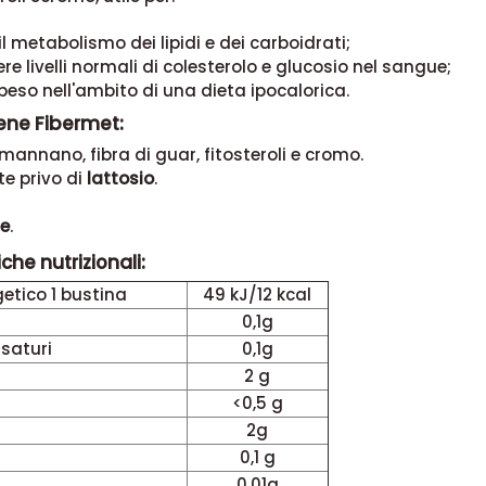
il metabolismo dei lipidi e dei carboidrati;
e livelli normali di colesterolo e glucosio nel sangue;
peso nell'ambito di una dieta ipocalorica.
ene Fibermet:
omannano, fibra di guar, fitosteroli e cromo.
e privo di
lattosio
.
ne
.
che nutrizionali:
etico 1 bustina
49 kJ/12 kcal
0,1g
 saturi
0,1g
2 g
<0,5 g
2g
0,1 g
0,01g