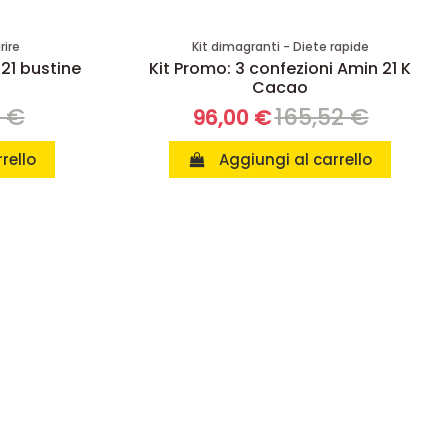
rire
Kit dimagranti - Diete rapide
 21 bustine
Kit Promo: 3 confezioni Amin 21 K
Cacao
8 €
165,52 €
96,00 €
rello
Aggiungi al carrello