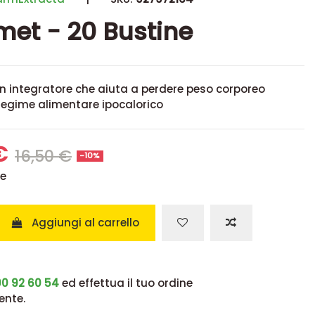
met - 20 Bustine
n integratore che aiuta a perdere peso corporeo
regime alimentare ipocalorico
 €
16,50 €
-10%
se
Aggiungi al carrello
0 92 60 54
ed effettua il tuo ordine
ente.