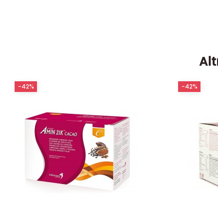
Alt
-42%
-42%