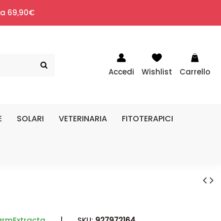
i a 69,90€
Accedi
Wishlist
Carrello
E
SOLARI
VETERINARIA
FITOTERAPICI
armExtracta
|
SKU:
927972164