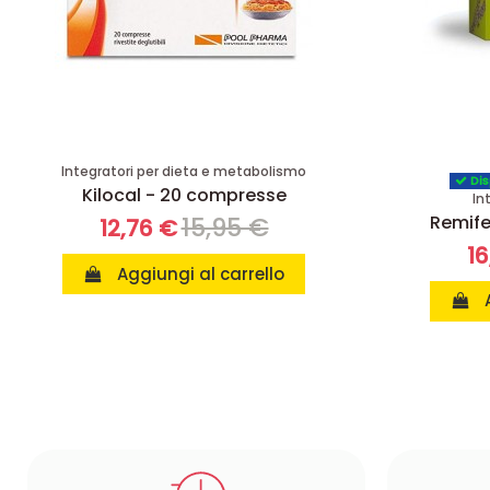
Integratori per dieta e metabolismo
Dis
Kilocal - 20 compresse
In
Remif
15,95 €
12,76 €
16
Aggiungi al carrello