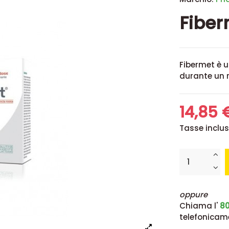
Fiber
Fibermet è u
durante un 
14,85
Tasse inclu
oppure
Chiama l'
80
telefonicam