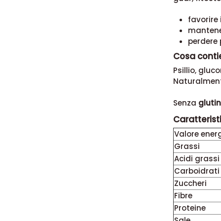
favorire 
mantener
perdere 
Cosa conti
Psillio, gluc
Naturalment
Senza
gluti
Caratteristi
Valore energ
Grassi
Acidi grassi
Carboidrati
Zuccheri
Fibre
Proteine
Sale