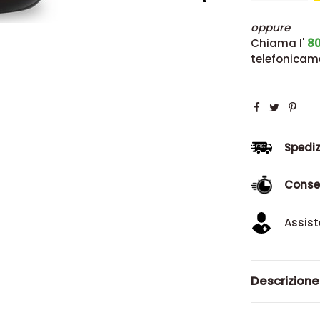
oppure
Chiama l'
80
telefonicam
Spediz
Conse
Assist
Descrizione