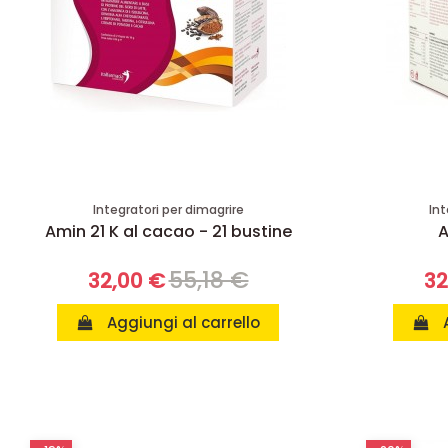
Integratori per dimagrire
Int
Amin 21 K al cacao - 21 bustine
A
55,18 €
32,00 €
32
Aggiungi al carrello