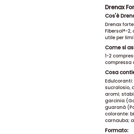
Drenax For
Cos'è Drena
Drenax forte
Fibersol®-2,
utile per li
Come si ass
1-2 compress
compressa c
Cosa contie
Edulcoranti:
sucralosio, 
aromi; stab
garcinia (Ga
guaranà (Pau
colorante: b
carnauba; an
Formato: