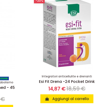
-20%
Integratori anticellulite e drenanti
azione
Esi Fit Drena -24 Pocket Drink
tabolismo
med - 45
18,59 €
14,87 €
 €
Aggiungi al carrello