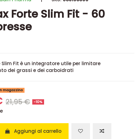
x Forte Slim Fit - 60
resse
Slim Fit è un integratore utile per limitare
to dei grassi e dei carboidrati
 in magazzino
€
21,95 €
-10%
se
Aggiungi al carrello