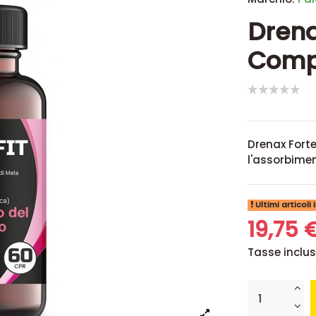
Drena
Comp
Drenax Forte 
l'assorbimen
Ultimi articoli
19,75 
Tasse inclu