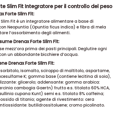
te Slim Fit Integratore per il controllo del peso
x Forte Slim Fit:
 Slim Fit è un integratore alimentare a base di
 con Neopuntia (Opuntia ficus indica) e fibra di mela
mitare l’assorbimento degli alimenti.
ume Drenax Forte Slim Fit:
e mezz’ora prima dei pasti principali. Deglutire ogni
on un abbondante bicchiere d’acqua.
ne Drenax Forte Slim Fit:
 sorbitolo, isomalto, sciroppo di maltitolo, aspartame,
acesulfame K; gomma base (contiene lecitina di soia),
ilizzante: glicerolo; addensante: gomma arabica:
rcinia cambogia Gaertn) frutto e.s. titolato 60% HCA,
llinia cupana Kunt) semi e.s. titolato 8% caffeina;
iossido di titanio; agente di rivestimento: cera
tiossidante: butilidrossitoluene; cromo picolinato.