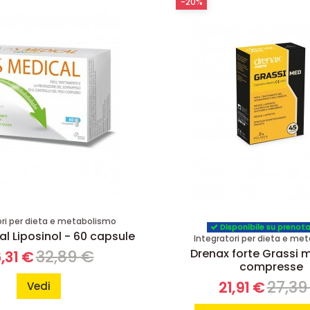
-20%
ori per dieta e metabolismo
Disponibile su prenot
l Liposinol - 60 capsule
Integratori per dieta e me
Drenax forte Grassi 
32,89 €
,31 €
compresse
27,39
21,91 €
Vedi