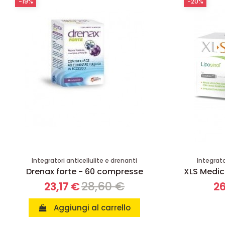
-19%
-20%
Integratori anticellulite e drenanti
Integrat
Drenax forte - 60 compresse
XLS Medica
28,60 €
23,17 €
26
Aggiungi al carrello