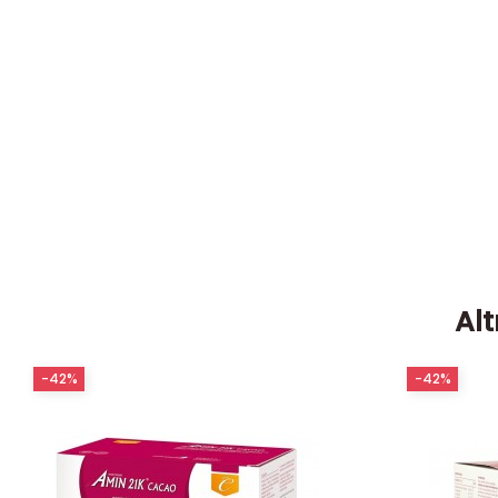
Alt
-42%
-42%