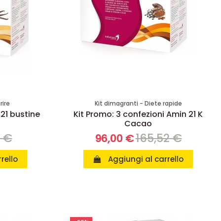
rire
Kit dimagranti - Diete rapide
 21 bustine
Kit Promo: 3 confezioni Amin 21 K
Cacao
8 €
165,52 €
96,00 €
rello
Aggiungi al carrello