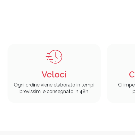
Veloci
C
Ogni ordine viene elaborato in tempi
Ci impe
brevissimi e consegnato in 48h
p