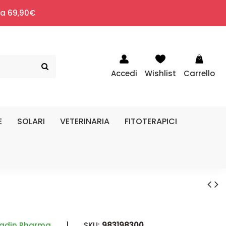
i a 69,90€
Accedi
Wishlist
Carrello
E
SOLARI
VETERINARIA
FITOTERAPICI
ladin Pharma
|
SKU:
983198300