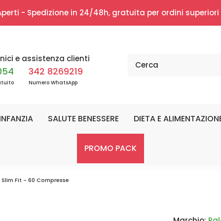
erti - Spedizione in 24/48h, gratuita per ordini superior
nici e assistenza clienti
054
342 8269219
tuito
Numero WhatsApp
INFANZIA
SALUTE BENESSERE
DIETA E ALIMENTAZION
PROMO PACK
 Slim Fit - 60 Compresse
Marchio:
Pa