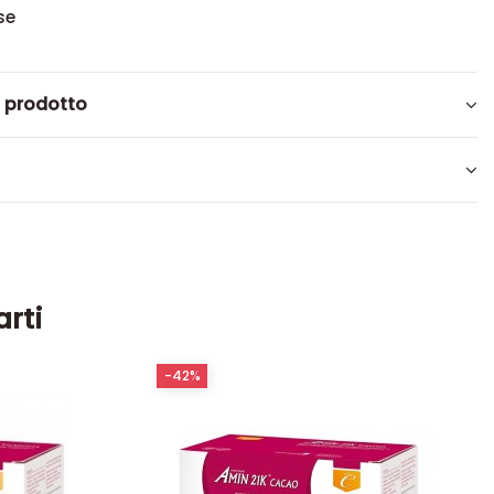
se
l prodotto
arti
-42%