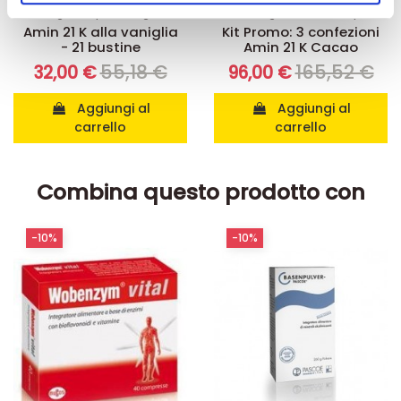
Integratori per dimagrire
Kit dimagranti - Diete rapide
pubblicità e social media, i quali potrebbero combinarle
Amin 21 K alla vaniglia
Kit Promo: 3 confezioni
con altre informazioni che ha fornito loro o che hanno
- 21 bustine
Amin 21 K Cacao
raccolto dal suo utilizzo dei loro servizi.
55,18 €
165,52 €
32,00 €
96,00 €
Aggiungi al
Aggiungi al
carrello
carrello
Combina questo prodotto con
-10%
-10%