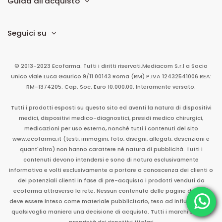
Guida all'acquisto
Seguici su
© 2013-2023 Ecofarma. Tutti i diritti riservati.
Mediacom S.r.l
a Socio
Unico
viale Luca Gaurico 9/11
00143
Roma
(RM)
P.IVA
12432541006
REA:
RM-1374205. Cap. Soc. Euro 10.000,00. Interamente versato.
Tutti i prodotti esposti su questo sito ed aventi la natura di dispositivi
medici, dispositivi medico-diagnostici, presidi medico chirurgici,
medicazioni per uso esterno, nonché tutti i contenuti del sito
www.ecofarma.it (testi, immagini, foto, disegni, allegati, descrizioni e
quant'altro) non hanno carattere né natura di pubblicità. Tutti i
contenuti devono intendersi e sono di natura esclusivamente
informativa e volti esclusivamente a portare a conoscenza dei clienti o
dei potenziali clienti in fase di pre-acquisto i prodotti venduti da
ecofarma attraverso la rete. Nessun contenuto delle pagine del sito
deve essere inteso come materiale pubblicitario, teso ad influenzare in
qualsivoglia maniera una decisione di acquisto. Tutti i marchi sono di