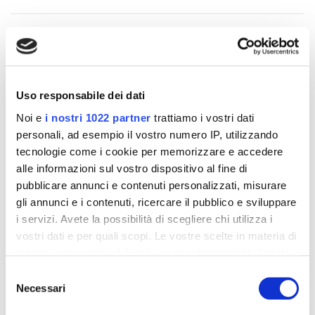
Altri prodotti che potrebbero
Uso responsabile dei dati
interessarti
Noi e
i nostri 1022 partner
trattiamo i vostri dati
personali, ad esempio il vostro numero IP, utilizzando
-42%
-42%
tecnologie come i cookie per memorizzare e accedere
alle informazioni sul vostro dispositivo al fine di
pubblicare annunci e contenuti personalizzati, misurare
gli annunci e i contenuti, ricercare il pubblico e sviluppare
i servizi. Avete la possibilità di scegliere chi utilizza i
vostri dati e per quali scopi. Le vostre scelte in materia di
privacy sono applicabili solo su questa proprietà digitale
in cui avete effettuato le vostre scelte. È possibile
Selezione
modificare o revocare il proprio consenso in qualsiasi
Necessari
del
momento dalla Dichiarazione sui cookie o facendo clic
consenso