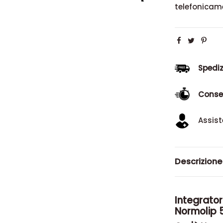
telefonicam
Spediz
Conse
Assist
Descrizione
Integratore
Normolip 5