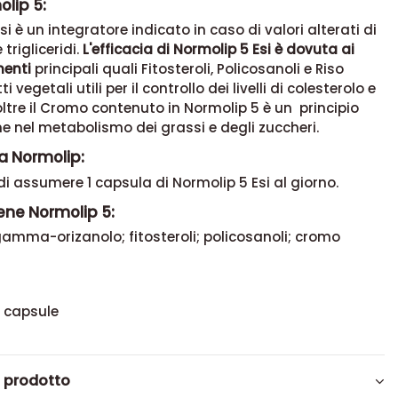
lip 5:
i è un integratore indicato in caso di valori alterati di
 trigliceridi.
L'efficacia di Normolip 5 Esi è dovuta ai
enti
principali quali Fitosteroli, Policosanoli e Riso
i vegetali utili per il controllo dei livelli di colesterolo e
Inoltre il Cromo contenuto in Normolip 5 è un principio
ne nel metabolismo dei grassi e degli zuccheri.
a Normolip:
 di assumere 1 capsula di Normolip 5 Esi al giorno.
ene Normolip 5:
gamma-orizanolo; fitosteroli; policosanoli; cromo
0 capsule
l prodotto