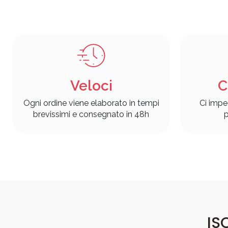
Veloci
C
Ogni ordine viene elaborato in tempi
Ci impe
brevissimi e consegnato in 48h
p
IS