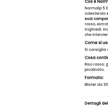
Cos'è Normo
Normolip 5 Es
colesterolo e
suoi compon
rosso, estratt
triglicedi. 
che intervie
Come si us
Si consiglia
Cosa conti
Riso rosso; 
picolinato.
Formato:
Blister da 3
Dettagli de