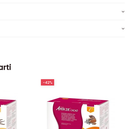
arti
-42%