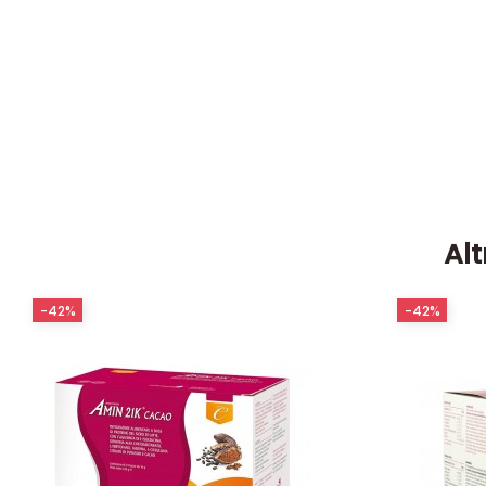
Alt
-42%
-42%