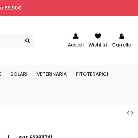
i a 69,90€
Accedi
Wishlist
Carrello
E
SOLARI
VETERINARIA
FITOTERAPICI
|
SKU:
923811741