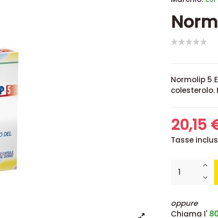
Normo
Normolip 5 Esi
colesterolo.
20,15
Tasse inclu
oppure
Chiama l'
80