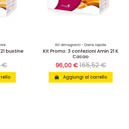
rire
Kit dimagranti - Diete rapide
 21 bustine
Kit Promo: 3 confezioni Amin 21 K
Cacao
8 €
165,52 €
96,00 €
rello
Aggiungi al carrello