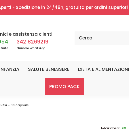
erti - Spedizione in 24/48h, gratuita per ordini superior
nici e assistenza clienti
054
342 8269219
tuito
Numero WhatsApp
INFANZIA
SALUTE BENESSERE
DIETA E ALIMENTAZION
PROMO PACK
5 Esi - 30 capsule
Marchio:
ESI