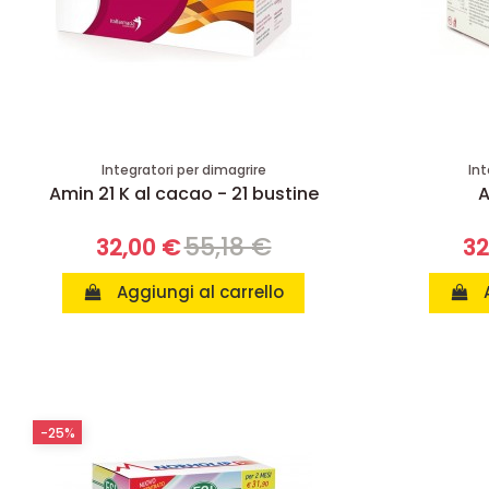
Integratori per dimagrire
Int
Amin 21 K al cacao - 21 bustine
A
55,18 €
32,00 €
32
Aggiungi al carrello
-25%