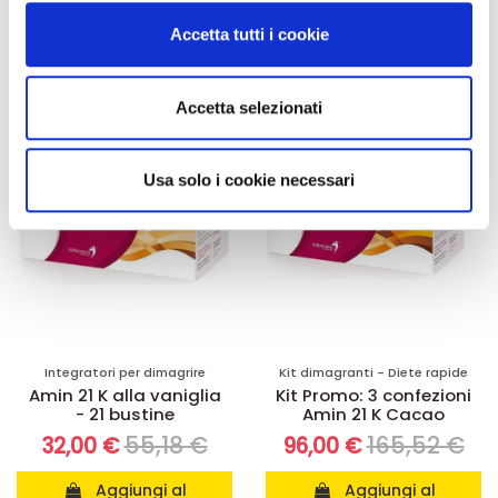
carrello
carrello
modificare o ritirare il tuo consenso in qualsiasi momento
Accetta tutti i cookie
dalla Dichiarazione sui cookie.
-42%
-42%
Utilizziamo i cookie per personalizzare contenuti ed
Accetta selezionati
annunci, per fornire funzionalità dei social media e per
analizzare il nostro traffico. Condividiamo inoltre
informazioni sul modo in cui utilizza il nostro sito con i
Usa solo i cookie necessari
nostri partner che si occupano di analisi dei dati web,
pubblicità e social media, i quali potrebbero combinarle
con altre informazioni che ha fornito loro o che hanno
raccolto dal suo utilizzo dei loro servizi.
Integratori per dimagrire
Kit dimagranti - Diete rapide
Amin 21 K alla vaniglia
Kit Promo: 3 confezioni
- 21 bustine
Amin 21 K Cacao
55,18 €
165,52 €
32,00 €
96,00 €
Aggiungi al
Aggiungi al