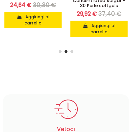
Concentrated Solgar -
capsule
30 Perle softgels
42,90 €
34,32 €
37,40 €
29,92 €
Vedi
Aggiungi al
carrello
Veloci