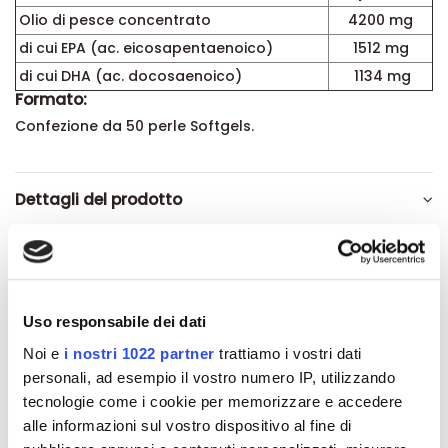
Olio di pesce concentrato
4200 mg
di cui EPA (ac. eicosapentaenoico)
1512 mg
di cui DHA (ac. docosaenoico)
1134 mg
Formato:
Confezione da 50 perle Softgels.
Dettagli del prodotto
About Solgar
Recensioni
Uso responsabile dei dati
Noi e
i nostri 1022 partner
trattiamo i vostri dati
personali, ad esempio il vostro numero IP, utilizzando
tecnologie come i cookie per memorizzare e accedere
alle informazioni sul vostro dispositivo al fine di
Altri prodotti che potrebbero