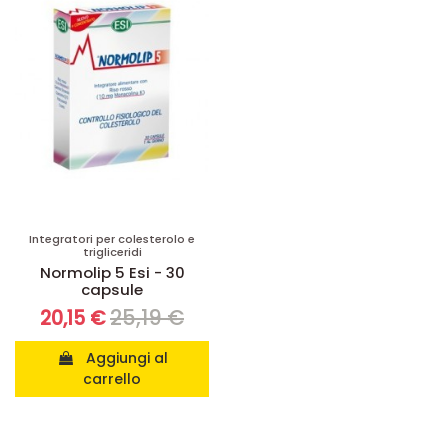
Integratori per colesterolo e
trigliceridi
Normolip 5 Esi - 30
capsule
25,19 €
20,15 €
Aggiungi al
carrello