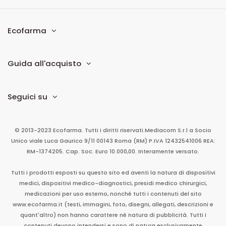
Ecofarma
Guida all'acquisto
Seguici su
© 2013-2023 Ecofarma. Tutti i diritti riservati.
Mediacom S.r.l
a Socio
Unico
viale Luca Gaurico 9/11
00143
Roma
(RM)
P.IVA
12432541006
REA:
RM-1374205. Cap. Soc. Euro 10.000,00. Interamente versato.
Tutti i prodotti esposti su questo sito ed aventi la natura di dispositivi
medici, dispositivi medico-diagnostici, presidi medico chirurgici,
medicazioni per uso esterno, nonché tutti i contenuti del sito
www.ecofarma.it (testi, immagini, foto, disegni, allegati, descrizioni e
quant'altro) non hanno carattere né natura di pubblicità. Tutti i
contenuti devono intendersi e sono di natura esclusivamente