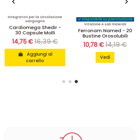
Integratori per la circolazione
Disponibile su prenotazione
sanguigna
Vitamine e sali minerali
Cardiomega Shedir -
Ferronam Named - 20
30 Capsule Molli
Bustine Orosolubili
16,39 €
14,75 €
14,19 €
10,78 €
Aggiungi al
Vedi
carrello