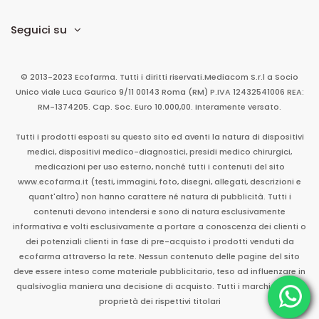
Seguici su
© 2013-2023 Ecofarma. Tutti i diritti riservati.
Mediacom S.r.l
a Socio
Unico
viale Luca Gaurico 9/11
00143
Roma
(RM)
P.IVA
12432541006
REA:
RM-1374205. Cap. Soc. Euro 10.000,00. Interamente versato.
Tutti i prodotti esposti su questo sito ed aventi la natura di dispositivi
medici, dispositivi medico-diagnostici, presidi medico chirurgici,
medicazioni per uso esterno, nonché tutti i contenuti del sito
www.ecofarma.it (testi, immagini, foto, disegni, allegati, descrizioni e
quant'altro) non hanno carattere né natura di pubblicità. Tutti i
contenuti devono intendersi e sono di natura esclusivamente
informativa e volti esclusivamente a portare a conoscenza dei clienti o
dei potenziali clienti in fase di pre-acquisto i prodotti venduti da
ecofarma attraverso la rete. Nessun contenuto delle pagine del sito
deve essere inteso come materiale pubblicitario, teso ad influenzare in
qualsivoglia maniera una decisione di acquisto. Tutti i marchi sono di
proprietà dei rispettivi titolari