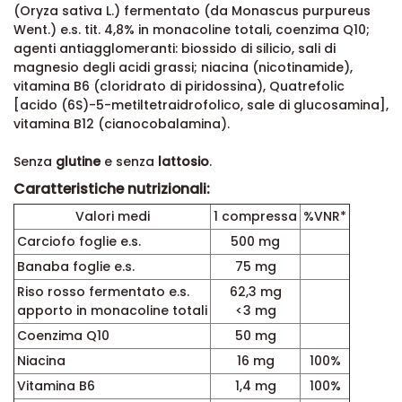
(Oryza sativa L.) fermentato (da Monascus purpureus
Went.) e.s. tit. 4,8% in monacoline totali, coenzima Q10;
agenti antiagglomeranti: biossido di silicio, sali di
magnesio degli acidi grassi; niacina (nicotinamide),
vitamina B6 (cloridrato di piridossina), Quatrefolic
[acido (6S)-5-metiltetraidrofolico, sale di glucosamina],
vitamina B12 (cianocobalamina).
Senza
glutine
e senza
lattosio
.
Caratteristiche nutrizionali:
Valori medi
1 compressa
%VNR*
Carciofo foglie e.s.
500 mg
Banaba foglie e.s.
75 mg
Riso rosso fermentato e.s.
62,3 mg
apporto in monacoline totali
<3 mg
Coenzima Q10
50 mg
Niacina
16 mg
100%
Vitamina B6
1,4 mg
100%