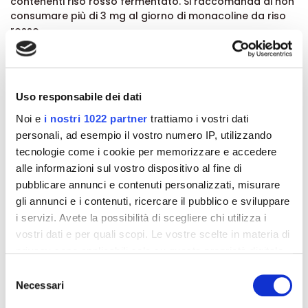
contenenti riso rosso fermentato. Si raccomanda di non
consumare più di 3 mg al giorno di monacoline da riso
rosso.
Conservazione:
Conservare in luogo fresco e asciutto. Il termine minimo
di conservazione si riferisce al prodotto correttamente
Uso responsabile dei dati
conservato, in confezione integra. L’eventuale lieve
variazione del colore delle compresse può attribuirsi
Noi e
i nostri 1022 partner
trattiamo i vostri dati
agli ingredienti di origine vegetale in esse contenuti e
personali, ad esempio il vostro numero IP, utilizzando
non è indice di alterazione della qualità del prodotto.
tecnologie come i cookie per memorizzare e accedere
Formato:
alle informazioni sul vostro dispositivo al fine di
30 compresse da 1.000 mg.
pubblicare annunci e contenuti personalizzati, misurare
Peso netto: 30 g.
gli annunci e i contenuti, ricercare il pubblico e sviluppare
i servizi. Avete la possibilità di scegliere chi utilizza i
vostri dati e per quali scopi. Le vostre scelte in materia di
Dettagli del prodotto
privacy sono applicabili solo su questa proprietà digitale
in cui avete effettuato le vostre scelte. È possibile
Selezione
modificare o revocare il proprio consenso in qualsiasi
Recensioni
Necessari
del
momento dalla Dichiarazione sui cookie o facendo clic
consenso