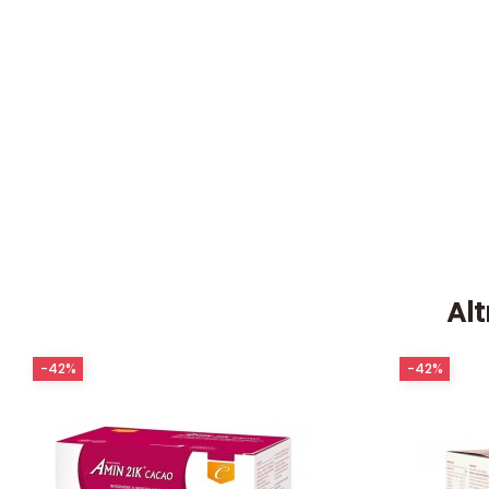
Alt
-42%
-42%