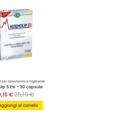
 per colesterolo e trigliceridi
ip 5 Esi - 30 capsule
25,19 €
,15 €
Aggiungi al carrello