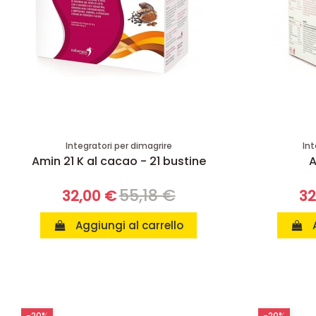
Integratori per dimagrire
Int
Amin 21 K al cacao - 21 bustine
A
55,18 €
32,00 €
32
Aggiungi al carrello
-20%
-20%