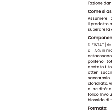
l'azione dann
Come si as
Assumere 1 c
il prodotto 
superare la 
Component
DIF1STAT [r
all'1,5% in mo
octacosanolo
polifenoli to
acetato tito
ottenilsucc
saccarosio. 
cloridrato, 
di acidità: 
folico. Invo
biossido di t
Formato: