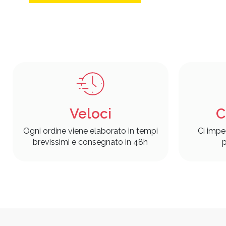
Veloci
C
Ogni ordine viene elaborato in tempi
Ci impe
brevissimi e consegnato in 48h
p