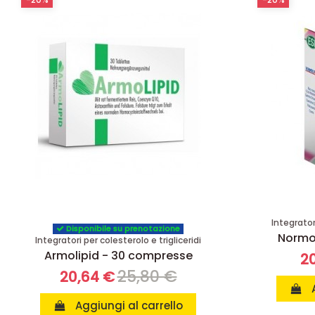
Integratori
Disponibile su prenotazione
Normol
Integratori per colesterolo e trigliceridi
Armolipid - 30 compresse
20
25,80 €
20,64 €
Aggiungi al carrello