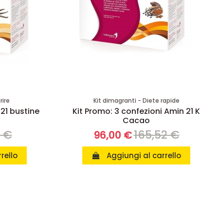
rire
Kit dimagranti - Diete rapide
 21 bustine
Kit Promo: 3 confezioni Amin 21 K
Cacao
8 €
165,52 €
96,00 €
rello
Aggiungi al carrello