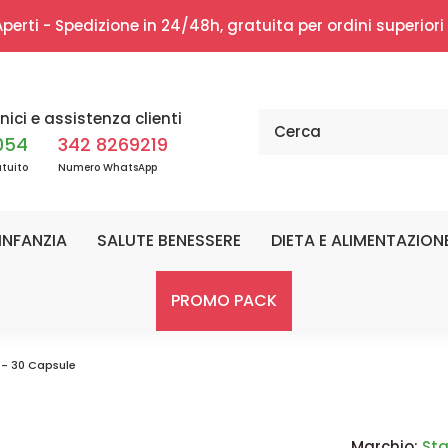
erti - Spedizione in 24/48h, gratuita per ordini superior
nici e assistenza clienti
054
342 8269219
tuito
Numero WhatsApp
INFANZIA
SALUTE BENESSERE
DIETA E ALIMENTAZION
PROMO PACK
 - 30 Capsule
Marchio:
St