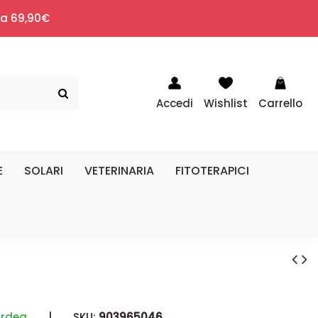
i a 69,90€
Accedi
Wishlist
Carrello
E
SOLARI
VETERINARIA
FITOTERAPICI
ardea
|
SKU:
903965046