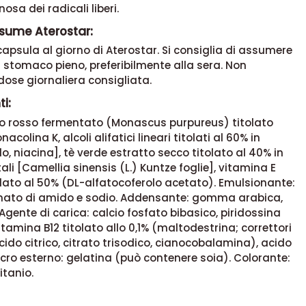
osa dei radicali liberi.
sume Aterostar:
apsula al giorno di Aterostar. Si consiglia di assumere
a stomaco pieno, preferibilmente alla sera. Non
dose giornaliera consigliata.
i:
iso rosso fermentato (Monascus purpureus) titolato
nacolina K, alcoli alifatici lineari titolati al 60% in
, niacina], tè verde estratto secco titolato al 40% in
tali [Camellia sinensis (L.) Kuntze foglie], vitamina E
lato al 50% (DL-alfatocoferolo acetato). Emulsionante:
inato di amido e sodio. Addensante: gomma arabica,
Agente di carica: calcio fosfato bibasico, piridossina
vitamina B12 titolato allo 0,1% (maltodestrina; correttori
acido citrico, citrato trisodico, cianocobalamina), acido
lucro esterno: gelatina (può contenere soia). Colorante:
itanio.