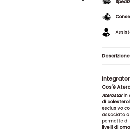
Spediz
Conse
Assist
Descrizione
Integrator
Cos'è Atero
Aterostar
in
di colestero
esclusivo co
associato 
permette di
livelli di om