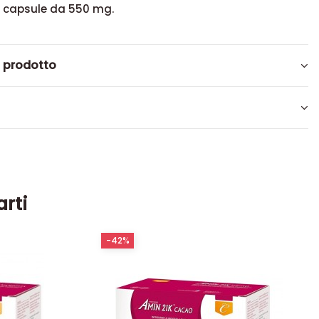
0 capsule da 550 mg.
l prodotto
arti
-42%