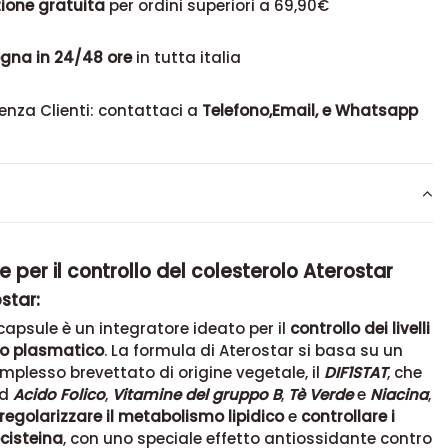
ione gratuita
per ordini superiori a 69,90€
gna in 24/48 ore
in tutta italia
enza Clienti: contattaci a
Telefono,Email, e Whatsapp
e per il controllo del colesterolo Aterostar
star:
 capsule è un integratore ideato per il
controllo dei livelli
lo plasmatico
. La formula di Aterostar si basa su un
mplesso brevettato di origine vegetale, il
DIF1STAT
, che
ad
Acido Folico
,
Vitamine del gruppo B
,
Tè Verde
e
Niacina
,
regolarizzare il metabolismo lipidico
e
controllare i
ocisteina
, con uno speciale effetto antiossidante contro