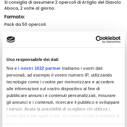
Si consiglia di assumere 2 opercoli di Artiglio del Diavolo
Aboca, 2 volte al giorno.
Formato:
Pack da 50 opercoli.
Dettagli del prodotto
Uso responsabile dei dati
Recensioni
Noi e
i nostri 1022 partner
trattiamo i vostri dati
personali, ad esempio il vostro numero IP, utilizzando
tecnologie come i cookie per memorizzare e accedere
alle informazioni sul vostro dispositivo al fine di
Altri prodotti che potrebbero
pubblicare annunci e contenuti personalizzati, misurare
gli annunci e i contenuti, ricercare il pubblico e sviluppare
interessarti
i servizi. Avete la possibilità di scegliere chi utilizza i
vostri dati e per quali scopi. Le vostre scelte in materia di
-42%
-42%
privacy sono applicabili solo su questa proprietà digitale