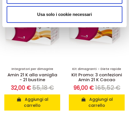
annunci, per fornire funzionalità dei social media e per
analizzare il nostro traffico. Condividiamo inoltre
informazioni sul modo in cui utilizza il nostro sito con i
Usa solo i cookie necessari
nostri partner che si occupano di analisi dei dati web,
pubblicità e social media, i quali potrebbero combinarle
con altre informazioni che ha fornito loro o che hanno
raccolto dal suo utilizzo dei loro servizi.
Integratori per dimagrire
Kit dimagranti - Diete rapide
Amin 21 K alla vaniglia
Kit Promo: 3 confezioni
- 21 bustine
Amin 21 K Cacao
55,18 €
165,52 €
32,00 €
96,00 €
Aggiungi al
Aggiungi al
carrello
carrello