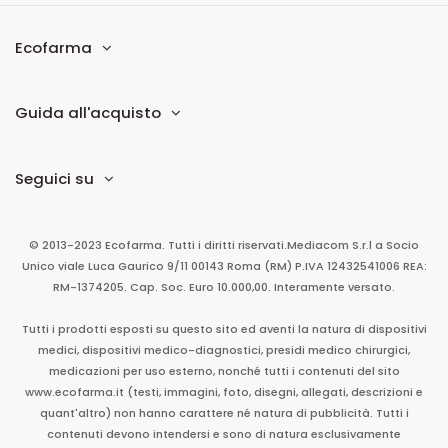
Ecofarma
Guida all'acquisto
Seguici su
© 2013-2023 Ecofarma. Tutti i diritti riservati.
Mediacom S.r.l
a Socio
Unico
viale Luca Gaurico 9/11
00143
Roma
(RM)
P.IVA
12432541006
REA:
RM-1374205. Cap. Soc. Euro 10.000,00. Interamente versato.
Tutti i prodotti esposti su questo sito ed aventi la natura di dispositivi
medici, dispositivi medico-diagnostici, presidi medico chirurgici,
medicazioni per uso esterno, nonché tutti i contenuti del sito
www.ecofarma.it (testi, immagini, foto, disegni, allegati, descrizioni e
quant'altro) non hanno carattere né natura di pubblicità. Tutti i
contenuti devono intendersi e sono di natura esclusivamente