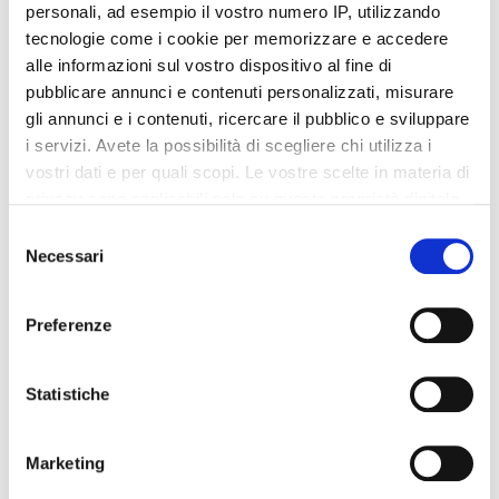
personali, ad esempio il vostro numero IP, utilizzando
tecnologie come i cookie per memorizzare e accedere
alle informazioni sul vostro dispositivo al fine di
pubblicare annunci e contenuti personalizzati, misurare
Integratori per dimagrire
Integratori per dimagrire
gli annunci e i contenuti, ricercare il pubblico e sviluppare
Amin 21 K al cacao - 21
Amin 21 K neutro
i servizi. Avete la possibilità di scegliere chi utilizza i
bustine
vostri dati e per quali scopi. Le vostre scelte in materia di
55,18 €
55,18 €
32,00 €
32,00 €
privacy sono applicabili solo su questa proprietà digitale
Aggiungi al
Aggiungi al
in cui avete effettuato le vostre scelte. È possibile
Selezione
carrello
carrello
modificare o revocare il proprio consenso in qualsiasi
Necessari
del
momento dalla Dichiarazione sui cookie o facendo clic
consenso
sull'icona di attivazione della privacy.
-42%
-42%
Preferenze
Con il tuo consenso, vorremmo anche:
raccogliere informazioni sulla tua posizione
Statistiche
geografica, con un'approssimazione di qualche
metro,
Marketing
Identificare il tuo dispositivo, scansionandolo
attivamente alla ricerca di caratteristiche specifiche