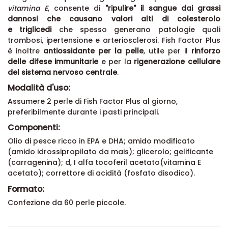
vitamina E
, consente di
"ripulire" il sangue dai grassi
dannosi che causano valori alti di colesterolo
e triglicedi
che spesso generano patologie quali
trombosi, ipertensione e arteriosclerosi. Fish Factor Plus
è inoltre
antiossidante per la pelle
, utile per il
rinforzo
delle difese immunitarie
e per la
rigenerazione cellulare
del sistema nervoso centrale
.
Modalità d'uso:
Assumere 2 perle di Fish Factor Plus al giorno,
preferibilmente durante i pasti principali.
Componenti:
Olio di pesce ricco in EPA e DHA; amido modificato
(amido idrossipropilato da mais); glicerolo; gelificante
(carragenina); d, I alfa tocoferil acetato(vitamina E
acetato); correttore di acidità (fosfato disodico).
Formato:
Confezione da 60 perle piccole.