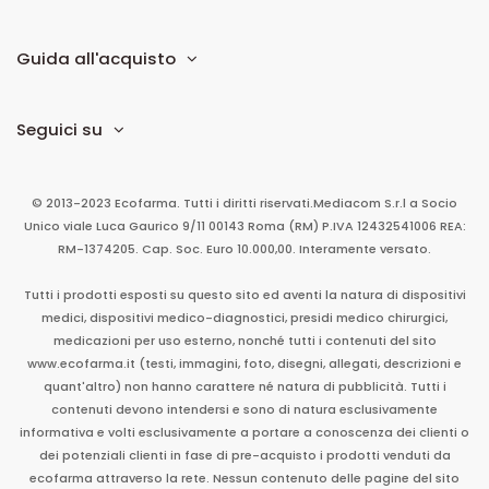
Guida all'acquisto
Seguici su
© 2013-2023 Ecofarma. Tutti i diritti riservati.
Mediacom S.r.l
a Socio
Unico
viale Luca Gaurico 9/11
00143
Roma
(RM)
P.IVA
12432541006
REA:
RM-1374205. Cap. Soc. Euro 10.000,00. Interamente versato.
Tutti i prodotti esposti su questo sito ed aventi la natura di dispositivi
medici, dispositivi medico-diagnostici, presidi medico chirurgici,
medicazioni per uso esterno, nonché tutti i contenuti del sito
www.ecofarma.it (testi, immagini, foto, disegni, allegati, descrizioni e
quant'altro) non hanno carattere né natura di pubblicità. Tutti i
contenuti devono intendersi e sono di natura esclusivamente
informativa e volti esclusivamente a portare a conoscenza dei clienti o
dei potenziali clienti in fase di pre-acquisto i prodotti venduti da
ecofarma attraverso la rete. Nessun contenuto delle pagine del sito