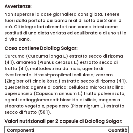
Avvertenze:
Non superare la dose giornaliera consigliata. Tenere
fuori dalla portata dei bambini al di sotto dei 3 anni di
età. Gli integratori alimentari non vanno intesi come
sostituti di una dieta variata ed equilibrata e di uno stile
di vita sano.
Cosa contiene Doloflog Solgar:
Curcuma (Curcuma longa L.) estratto secco di rizoma
(4:1), amarena (Prunus cerasus L.) estratto secco di
frutto (4:1), maltodestrina da mais; agente di
rivestimento: idrossi-propilmetilcellulosa; zenzero
(Zingiber officinale Rosc.) estratto secco di rizoma (4:1),
quercetina; agente di carica: cellulosa microcristallina;
peperoncino (Capsicum annuum L.) frutto polverizzato;
agenti antiagglomeranti: biossido di silicio, magnesio
stearato vegetale, pepe nero (Piper nigrum L.) estratto
secco di frutto (50:1).
Valori nutrizionali per 2 capsule di Doloflog Solgar:
Componenti
Quantità