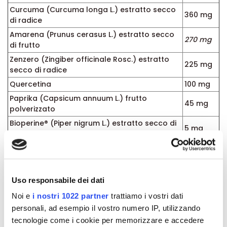
Curcuma (Curcuma longa L.) estratto secco
360 mg
di radice
Amarena (Prunus cerasus L.) estratto secco
270 mg
di frutto
Zenzero (Zingiber officinale Rosc.) estratto
225 mg
secco di radice
Quercetina
100 mg
Paprika (Capsicum annuum L.) frutto
45 mg
polverizzato
Bioperine® (Piper nigrum L.) estratto secco di
5 mg
frutto
Formato:
Barattolo con 60 capsule vegetali
Uso responsabile dei dati
Dettagli del prodotto
Noi e
i nostri 1022 partner
trattiamo i vostri dati
personali, ad esempio il vostro numero IP, utilizzando
tecnologie come i cookie per memorizzare e accedere
About Solgar