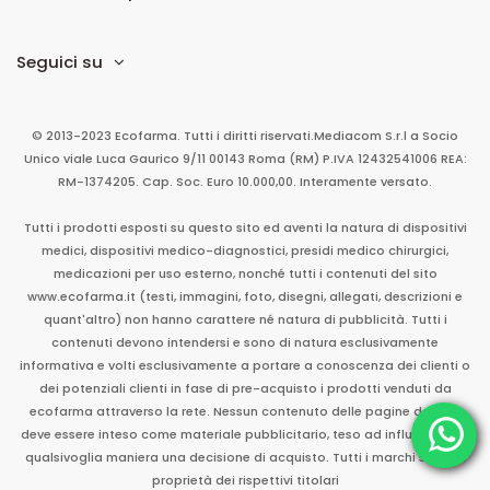
Seguici su
© 2013-2023 Ecofarma. Tutti i diritti riservati.
Mediacom S.r.l
a Socio
Unico
viale Luca Gaurico 9/11
00143
Roma
(RM)
P.IVA
12432541006
REA:
RM-1374205. Cap. Soc. Euro 10.000,00. Interamente versato.
Tutti i prodotti esposti su questo sito ed aventi la natura di dispositivi
medici, dispositivi medico-diagnostici, presidi medico chirurgici,
medicazioni per uso esterno, nonché tutti i contenuti del sito
www.ecofarma.it (testi, immagini, foto, disegni, allegati, descrizioni e
quant'altro) non hanno carattere né natura di pubblicità. Tutti i
contenuti devono intendersi e sono di natura esclusivamente
informativa e volti esclusivamente a portare a conoscenza dei clienti o
dei potenziali clienti in fase di pre-acquisto i prodotti venduti da
ecofarma attraverso la rete. Nessun contenuto delle pagine del sito
deve essere inteso come materiale pubblicitario, teso ad influenzare in
qualsivoglia maniera una decisione di acquisto. Tutti i marchi sono di
proprietà dei rispettivi titolari