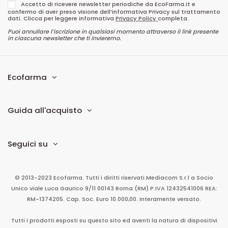
Accetto di ricevere newsletter periodiche da EcoFarma.it e
confermo di aver preso visione dell’informativa Privacy sul trattamento
dati. Clicca per leggere informativa
Privacy Policy
completa.
Puoi annullare l’iscrizione in qualsiasi momento attraverso il link presente
in ciascuna newsletter che ti invieremo.
Ecofarma
Guida all'acquisto
Seguici su
© 2013-2023 Ecofarma. Tutti i diritti riservati.
Mediacom S.r.l
a Socio
Unico
viale Luca Gaurico 9/11
00143
Roma
(RM)
P.IVA
12432541006
REA:
RM-1374205. Cap. Soc. Euro 10.000,00. Interamente versato.
Tutti i prodotti esposti su questo sito ed aventi la natura di dispositivi