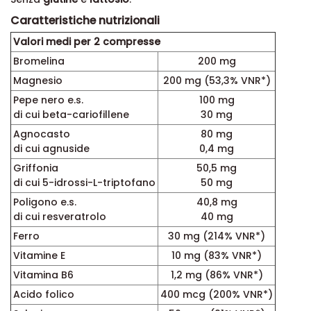
Caratteristiche nutrizionali
Valori medi per 2 compresse
Bromelina
200 mg
Magnesio
200 mg (53,3% VNR*)
Pepe nero e.s.
100 mg
di cui beta-cariofillene
30 mg
Agnocasto
80 mg
di cui agnuside
0,4 mg
Griffonia
50,5 mg
di cui 5-idrossi-L-triptofano
50 mg
Poligono e.s.
40,8 mg
di cui resveratrolo
40 mg
Ferro
30 mg (214% VNR*)
Vitamine E
10 mg (83% VNR*)
Vitamina B6
1,2 mg (86% VNR*)
Acido folico
400 mcg (200% VNR*)