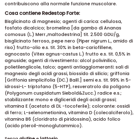
contribuiscono alla normale funzione muscolare.
Cosa contiene Redestop Forte:
Bisglicinato di magnesio; agenti di carica: cellulosa,
fosfato dicalcico; bromelina [da gambo di Ananas
comosus (L.) Merr.,maltodestrina] tit. 2.500 GDU/g,
bisglicinato ferroso, pepe nero (Piper nigrum L., amido di
riso) frutto-olio e.s. tit. 30% in beta-cariofillene,
agnocasto (Vitex agnus-castus L.) frutto e.s. tit. 0,5% in
agnuside; agenti di rivestimento: alcol polivinilico,
polietilenglicole, talco; agenti antiagglomeranti: sali di
magnesio degli acidi grassi, biossido di silicio; griffonia
[Griffonia simplicifolia (DC.) Baill.] semi e.s. tit. 99% in 5-
idrossi-L- triptofano (5-HTP), resveratrolo da poligono
(Polygonum cuspidatum Siebold&Zucc.) radice e.s.;
stabilizzante: mono e digliceridi degli acidi grassi;
vitamina E (acetato di DL -tocoferile); colorante: ossidi
di ferro; L-selenometionina, vitamina D (colecalciferolo),
vitamina B6 (cloridrato di piridossina), acido folico
(acido pteroil-monoglutammico).
Senza
glutine
e
lattosio
.