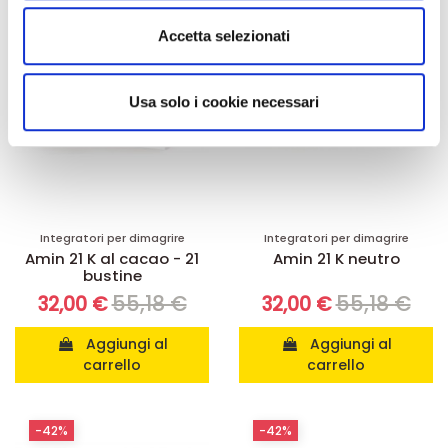
Utilizziamo i cookie per personalizzare contenuti ed
Accetta selezionati
annunci, per fornire funzionalità dei social media e per
analizzare il nostro traffico. Condividiamo inoltre
informazioni sul modo in cui utilizza il nostro sito con i
Usa solo i cookie necessari
nostri partner che si occupano di analisi dei dati web,
pubblicità e social media, i quali potrebbero combinarle
con altre informazioni che ha fornito loro o che hanno
raccolto dal suo utilizzo dei loro servizi.
Integratori per dimagrire
Integratori per dimagrire
Amin 21 K al cacao - 21
Amin 21 K neutro
bustine
55,18 €
55,18 €
32,00 €
32,00 €
Aggiungi al
Aggiungi al
carrello
carrello
-42%
-42%