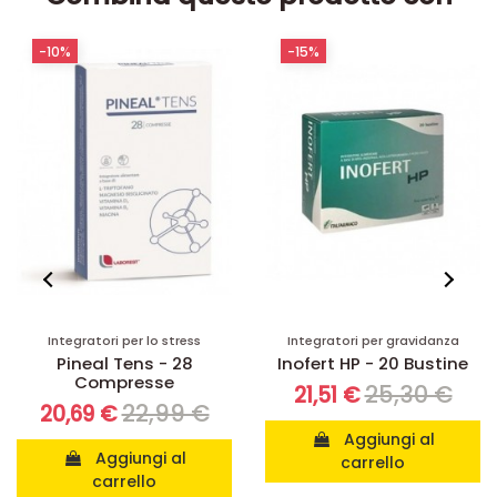
-10%
-15%
Integratori per lo stress
Integratori per gravidanza
Pineal Tens - 28
Inofert HP - 20 Bustine
Compresse
25,30 €
21,51 €
22,99 €
20,69 €
Aggiungi al
Aggiungi al
carrello
carrello