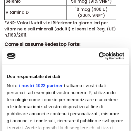
Selenio
50 mcg (91% VNR*)
10 mcg (400 U)
Vitamina D
(200% VNR*)
*VNR: Valori Nutritivi di Riferimento giornalieri per
vitamine e sali minerali (adulti) ai sensi del Reg. (UE)
n.1169/2011.
Come si assume Redestop Forte:
Si consiglia di assumere 2 compresse al giorno,
preferibilmente a stomaco vuoto.
Avvertenze:
Non superare la dose giornaliera consigliata. Tenere
Uso responsabile dei dati
fuori dalla portata dei bambini al di sotto dei 3 anni. Gli
Noi e
i nostri 1022 partner
trattiamo i vostri dati
integratori alimentari non vanno intesi come sostituti di
personali, ad esempio il vostro numero IP, utilizzando
una dieta varia, equilibrata e di un sano stile di vita.
tecnologie come i cookie per memorizzare e accedere
Conservazione:
alle informazioni sul vostro dispositivo al fine di
Conservare in luogo fresco e asciutto (temperatura
pubblicare annunci e contenuti personalizzati, misurare
inferiore 25°C), al riparo dalla luce, dall’umidità e da
gli annunci e i contenuti, ricercare il pubblico e sviluppare
fonti dirette di calore. Il termine minimo di conservazione
i servizi. Avete la possibilità di scegliere chi utilizza i
si riferisce al prodotto correttamente conservato, in