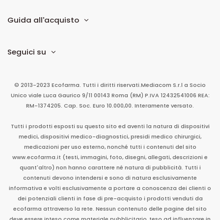
Guida all'acquisto
Seguici su
© 2013-2023 Ecofarma. Tutti i diritti riservati.
Mediacom S.r.l
a Socio
Unico
viale Luca Gaurico 9/11
00143
Roma
(RM)
P.IVA
12432541006
REA:
RM-1374205. Cap. Soc. Euro 10.000,00. Interamente versato.
Tutti i prodotti esposti su questo sito ed aventi la natura di dispositivi
medici, dispositivi medico-diagnostici, presidi medico chirurgici,
medicazioni per uso esterno, nonché tutti i contenuti del sito
www.ecofarma.it (testi, immagini, foto, disegni, allegati, descrizioni e
quant'altro) non hanno carattere né natura di pubblicità. Tutti i
contenuti devono intendersi e sono di natura esclusivamente
informativa e volti esclusivamente a portare a conoscenza dei clienti o
dei potenziali clienti in fase di pre-acquisto i prodotti venduti da
ecofarma attraverso la rete. Nessun contenuto delle pagine del sito
deve essere inteso come materiale pubblicitario, teso ad influenzare in