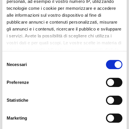
personali, ad esempio il vostro numero IP, utilizzando
tecnologie come i cookie per memorizzare e accedere
alle informazioni sul vostro dispositivo al fine di
pubblicare annunci e contenuti personalizzati, misurare
Integratori per dimagrire
Integratori per dimagrire
gli annunci e i contenuti, ricercare il pubblico e sviluppare
Amin 21 K al cacao - 21
Amin 21 K neutro
i servizi. Avete la possibilità di scegliere chi utilizza i
bustine
vostri dati e per quali scopi. Le vostre scelte in materia di
55,18 €
55,18 €
32,00 €
32,00 €
privacy sono applicabili solo su questa proprietà digitale
in cui avete effettuato le vostre scelte. È possibile
Aggiungi al
Aggiungi al
Selezione
modificare o revocare il proprio consenso in qualsiasi
carrello
carrello
Necessari
del
momento dalla Dichiarazione sui cookie o facendo clic
consenso
sull'icona di attivazione della privacy.
Preferenze
-42%
-42%
Con il tuo consenso, vorremmo anche:
raccogliere informazioni sulla tua posizione
Statistiche
geografica, con un'approssimazione di qualche
metro,
Marketing
Identificare il tuo dispositivo, scansionandolo
attivamente alla ricerca di caratteristiche specifiche