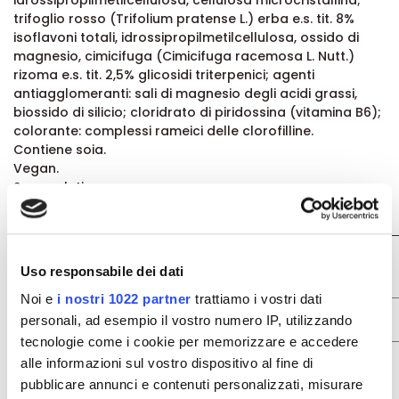
idrossipropilmetilcellulosa, cellulosa microcristallina;
trifoglio rosso (Trifolium pratense L.) erba e.s. tit. 8%
isoflavoni totali, idrossipropilmetilcellulosa, ossido di
magnesio, cimicifuga (Cimicifuga racemosa L. Nutt.)
rizoma e.s. tit. 2,5% glicosidi triterpenici; agenti
antiagglomeranti: sali di magnesio degli acidi grassi,
biossido di silicio; cloridrato di piridossina (vitamina B6);
colorante: complessi rameici delle clorofilline.
Contiene soia.
Vegan.
Senza glutine.
Caratteristiche nutrizionali
per dose max
Contenuti medi
giornaliera
Uso responsabile dei dati
(1 capsula)
Noi e
i nostri 1022 partner
trattiamo i vostri dati
Soia e.s. tit. 40% isoflavoni totali
175 mg
personali, ad esempio il vostro numero IP, utilizzando
apporto di isoflavoni da soia
70 mg
tecnologie come i cookie per memorizzare e accedere
Trifoglio rosso e.s. tit. 8% isoflavoni
125 mg
alle informazioni sul vostro dispositivo al fine di
tot.
10 mg
pubblicare annunci e contenuti personalizzati, misurare
app. isoflavoni totali da trifoglio