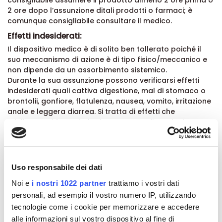
consigliabile assumere il prodotto almeno 2 ore prima o
2 ore dopo l’assunzione ditali prodotti o farmaci; è
comunque consigliabile consultare il medico.
Effetti indesiderati:
Il dispositivo medico è di solito ben tollerato poiché il
suo meccanismo di azione è di tipo fisico/meccanico e
non dipende da un assorbimento sistemico.
Durante la sua assunzione possono verificarsi effetti
indesiderati quali cattiva digestione, mal di stomaco o
brontolii, gonfiore, flatulenza, nausea, vomito, irritazione
anale e leggera diarrea. Si tratta di effetti che
migliorano riducendo la dose. In caso di reazioni
allergiche occorre interrompere l'assunzione e
contattare il medico. Qualora si riscontrasse qualsiasi
effetto indesiderato, informare il medico o il farmacista.
Avvertenze:
Uso responsabile dei dati
La sicurezza d’uso durante la gravidanza e
Noi e
i nostri 1022 partner
trattiamo i vostri dati
l'allattamento non è stata dimostrata. In tali
personali, ad esempio il vostro numero IP, utilizzando
circostanze, consultare il medico.
tecnologie come i cookie per memorizzare e accedere
Tenere fuori dalla portata e dalla vista dei bambini.
alle informazioni sul vostro dispositivo al fine di