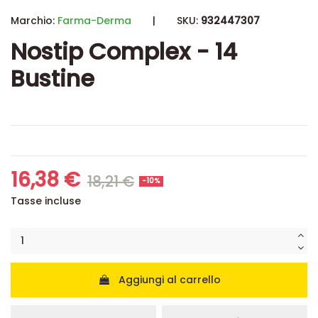
Marchio:
Farma-Derma
|
SKU:
932447307
Nostip Complex - 14
Bustine
16,38 €
18,21 €
-10%
Tasse incluse
Aggiungi al carrello