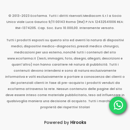
© 2013-2023 Ecofarma. Tutti i diritti riservati.
Mediacom S.r.l
a Socio
Unico
viale Luca Gaurico 9/11
00143
Roma
(RM)
P.IVA
12432541006
REA:
RM-1374205. Cap. Soc. Euro 10.000,00. Interamente versato.
Tutti i prodotti esposti su questo sito ed aventi la natura di dispositivi
medici, dispositivi medico-diagnostici, presidi medico chirurgici,
medicazioni per uso esterno, nonché tutti i contenuti del sito
www.ecofarma.it (testi, immagini, foto, disegni, allegati, descrizioni e
quant'altro) non hanno carattere né natura di pubblicità. Tutti i
contenuti devono intendersi e sono di natura esclusivamente
informativa e volti esclusivamente a portare a conoscenza dei clienti o
dei potenziali clienti in fase di pre-acquisto i prodotti venduti da
ecofarma attraverso la rete. Nessun contenuto delle pagine del sito
deve essere inteso come materiale pubblicitario, teso ad influenzare in
qualsivoglia maniera una decisione di acquisto. Tutti i marchi sono di
proprietà dei rispettivi titolari
Powered by
Hirooks