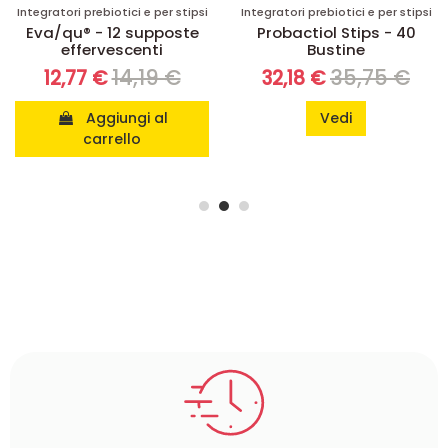
stipsi
Integratori prebiotici e per stipsi
Integratori prebiotici e per 
ste
Probactiol Stips - 40
Psyllogel Fibra Aran
Bustine
Rossa - 20 Bustin
€
35,75 €
12,87 
32,18 €
11,58 €
Vedi
Aggiungi al
carrello