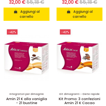
55,18 €
55,18 €
32,00 €
32,00 €
Aggiungi al
Aggiungi al
carrello
carrello
-42%
-42%
Integratori per dimagrire
Kit dimagranti - Diete rapide
Amin 21 K alla vaniglia
Kit Promo: 3 confezioni
- 21 bustine
Amin 21 K Cacao