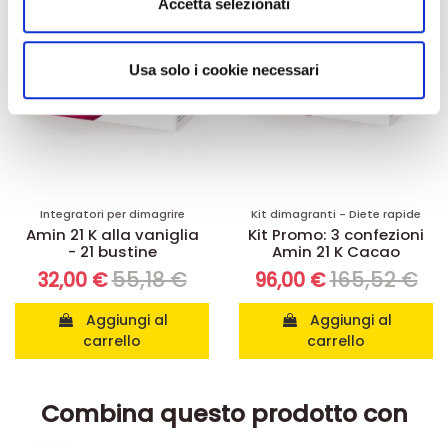
Accetta selezionati
annunci, per fornire funzionalità dei social media e per
analizzare il nostro traffico. Condividiamo inoltre
informazioni sul modo in cui utilizza il nostro sito con i
Usa solo i cookie necessari
nostri partner che si occupano di analisi dei dati web,
pubblicità e social media, i quali potrebbero combinarle
con altre informazioni che ha fornito loro o che hanno
raccolto dal suo utilizzo dei loro servizi.
Integratori per dimagrire
Kit dimagranti - Diete rapide
Amin 21 K alla vaniglia
Kit Promo: 3 confezioni
- 21 bustine
Amin 21 K Cacao
55,18 €
165,52 €
32,00 €
96,00 €
Aggiungi al
Aggiungi al
carrello
carrello
Combina questo prodotto con