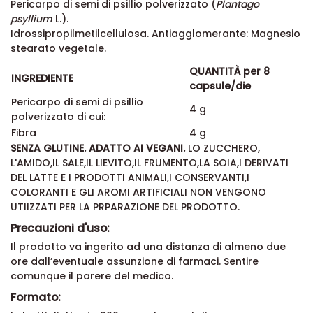
Pericarpo di semi di psillio polverizzato (
Plantago
psyllium
L.).
Idrossipropilmetilcellulosa. Antiagglomerante: Magnesio
stearato vegetale.
QUANTITÀ per 8
INGREDIENTE
capsule/die
Pericarpo di semi di psillio
4 g
polverizzato di cui:
Fibra
4 g
SENZA GLUTINE. ADATTO AI VEGANI.
LO ZUCCHERO,
L'AMIDO,IL SALE,IL LIEVITO,IL FRUMENTO,LA SOIA,I DERIVATI
DEL LATTE E I PRODOTTI ANIMALI,I CONSERVANTI,I
COLORANTI E GLI AROMI ARTIFICIALI NON VENGONO
UTIIZZATI PER LA PRPARAZIONE DEL PRODOTTO.
Precauzioni d'uso:
Il prodotto va ingerito ad una distanza di almeno due
ore dall’eventuale assunzione di farmaci. Sentire
comunque il parere del medico.
Formato: