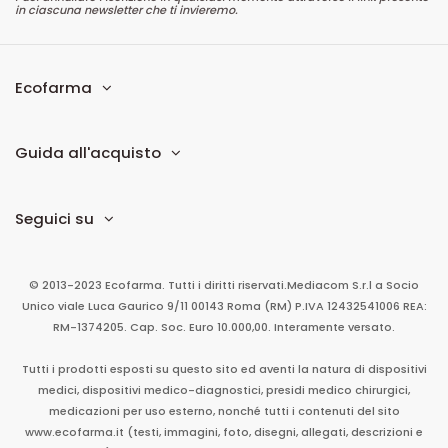
in ciascuna newsletter che ti invieremo.
Ecofarma
Guida all'acquisto
Seguici su
© 2013-2023 Ecofarma. Tutti i diritti riservati.
Mediacom S.r.l
a Socio
Unico
viale Luca Gaurico 9/11
00143
Roma
(RM)
P.IVA
12432541006
REA:
RM-1374205. Cap. Soc. Euro 10.000,00. Interamente versato.
Tutti i prodotti esposti su questo sito ed aventi la natura di dispositivi
medici, dispositivi medico-diagnostici, presidi medico chirurgici,
medicazioni per uso esterno, nonché tutti i contenuti del sito
www.ecofarma.it (testi, immagini, foto, disegni, allegati, descrizioni e