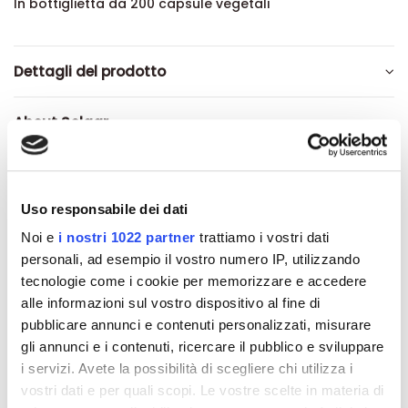
In bottiglietta da 200 capsule vegetali
Dettagli del prodotto
About Solgar
Recensioni
Uso responsabile dei dati
Noi e
i nostri 1022 partner
trattiamo i vostri dati
personali, ad esempio il vostro numero IP, utilizzando
Altri prodotti che potrebbero
tecnologie come i cookie per memorizzare e accedere
alle informazioni sul vostro dispositivo al fine di
interessarti
pubblicare annunci e contenuti personalizzati, misurare
gli annunci e i contenuti, ricercare il pubblico e sviluppare
-42%
-42%
i servizi. Avete la possibilità di scegliere chi utilizza i
vostri dati e per quali scopi. Le vostre scelte in materia di