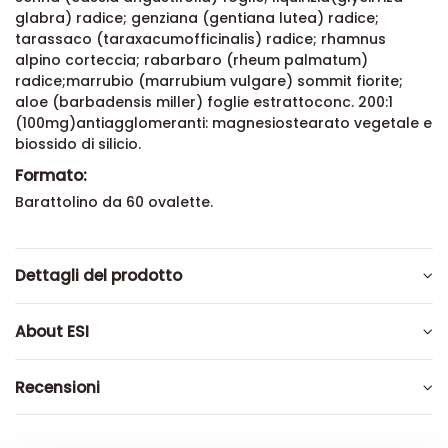
glabra) radice; genziana (gentiana lutea) radice;
tarassaco (taraxacumofficinalis) radice; rhamnus
alpino corteccia; rabarbaro (rheum palmatum)
radice;marrubio (marrubium vulgare) sommit fiorite;
aloe (barbadensis miller) foglie estrattoconc. 200:1
(100mg)antiagglomeranti: magnesiostearato vegetale e
biossido di silicio.
Formato:
Barattolino da 60 ovalette.
Dettagli del prodotto
About ESI
Recensioni