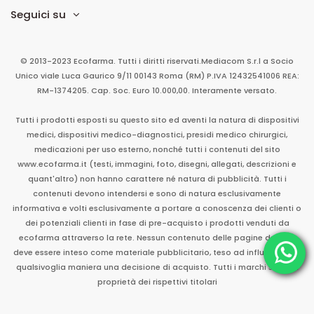
Seguici su
© 2013-2023 Ecofarma. Tutti i diritti riservati.
Mediacom S.r.l
a Socio
Unico
viale Luca Gaurico 9/11
00143
Roma
(RM)
P.IVA
12432541006
REA:
RM-1374205. Cap. Soc. Euro 10.000,00. Interamente versato.
Tutti i prodotti esposti su questo sito ed aventi la natura di dispositivi
medici, dispositivi medico-diagnostici, presidi medico chirurgici,
medicazioni per uso esterno, nonché tutti i contenuti del sito
www.ecofarma.it (testi, immagini, foto, disegni, allegati, descrizioni e
quant'altro) non hanno carattere né natura di pubblicità. Tutti i
contenuti devono intendersi e sono di natura esclusivamente
informativa e volti esclusivamente a portare a conoscenza dei clienti o
dei potenziali clienti in fase di pre-acquisto i prodotti venduti da
ecofarma attraverso la rete. Nessun contenuto delle pagine del sito
deve essere inteso come materiale pubblicitario, teso ad influenzare in
qualsivoglia maniera una decisione di acquisto. Tutti i marchi sono di
proprietà dei rispettivi titolari