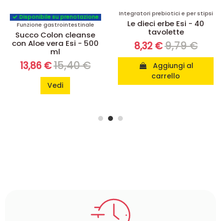
Integratori prebiotici e per stipsi
Disponibile su prenotazione
Le dieci erbe Esi - 40
Funzione gastrointestinale
tavolette
Succo Colon cleanse
con Aloe vera Esi - 500
9,79 €
8,32 €
ml
15,40 €
13,86 €
Aggiungi al
carrello
Vedi