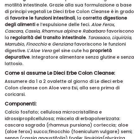
motilità intestinale. Grazie alla sua formulazione a base
di principi vegetali Le Dieci Erbe Colon Cleanse è in grado
di
favorire le funzioni intestinali
, la
corretta digestione
degli alimenti
e l’espulsione delle feci.
Aloe Ferox
,
Cascara
,
Cassia
,
Rhamnus alpina
e
Rabarbaro
favoriscono
la
regolarità del transito intestinale
.
Tarassaco
,
Liquirizia
,
Marrubio
,
Finocchio
e
Genziana
favoriscono le funzioni
digestive. L’
Aloe Vera
gel sine cute ha
proprietà
depurative
. Integratore alimentare senza glutine e senza
lattosio.
Come si assume Le Dieci Erbe Colon Cleanse:
Assumere da 1 a 2 ovalette al giorno di Le dieci erbe
Colon cleanse con Aloe vera Esi, alla sera prima di
coricarsi.
Componenti:
Calcio fosfato; cellulosa microcristallina e
idrossipropilcellulosa; miscela di erbapolverizzata:
cascara sagrada (rhamnus pursiana) corteccia; aloe
(aloe ferox) succo;finocchio (foeniculum vulgare) semi;
senna (cassia angustifolia) foglie; liquirizia(glycirriza