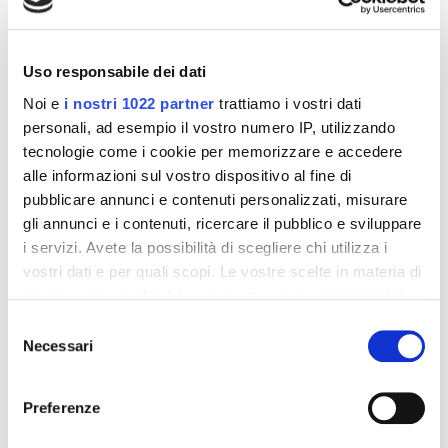
-42%
-42%
Uso responsabile dei dati
Noi e
i nostri 1022 partner
trattiamo i vostri dati
personali, ad esempio il vostro numero IP, utilizzando
tecnologie come i cookie per memorizzare e accedere
alle informazioni sul vostro dispositivo al fine di
pubblicare annunci e contenuti personalizzati, misurare
gli annunci e i contenuti, ricercare il pubblico e sviluppare
i servizi. Avete la possibilità di scegliere chi utilizza i
Integratori per dimagrire
Integratori per dimagrire
vostri dati e per quali scopi. Le vostre scelte in materia di
Amin 21 K al cacao - 21
Amin 21 K neutro
privacy sono applicabili solo su questa proprietà digitale
bustine
in cui avete effettuato le vostre scelte. È possibile
Selezione
55,18 €
55,18 €
32,00 €
32,00 €
modificare o revocare il proprio consenso in qualsiasi
Necessari
del
momento dalla Dichiarazione sui cookie o facendo clic
Aggiungi al
Aggiungi al
consenso
sull'icona di attivazione della privacy.
carrello
carrello
Preferenze
Con il tuo consenso, vorremmo anche: