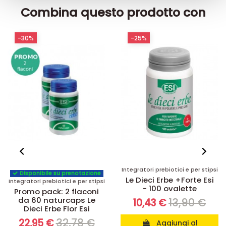
raccolto dal suo utilizzo dei loro servizi.
Combina questo prodotto con
-30%
-25%
Integratori prebiotici e per stipsi
Disponibile su prenotazione
Le Dieci Erbe +Forte Esi
Integratori prebiotici e per stipsi
- 100 ovalette
Promo pack: 2 flaconi
da 60 naturcaps Le
13,90 €
10,43 €
Dieci Erbe Flor Esi
32,78 €
22,95 €
Aggiungi al