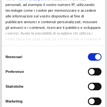
personali, ad esempio il vostro numero IP, utilizzando
tecnologie come i cookie per memorizzare e accedere
Integratori per dimagrire
Integratori per dimagrire
alle informazioni sul vostro dispositivo al fine di
Amin 21 K al cacao - 21
Amin 21 K neutro
bustine
pubblicare annunci e contenuti personalizzati, misurare
55,18 €
55,18 €
gli annunci e i contenuti, ricercare il pubblico e sviluppare
32,00 €
32,00 €
i servizi. Avete la possibilità di scegliere chi utilizza i
Aggiungi al
Aggiungi al
vostri dati e per quali scopi. Le vostre scelte in materia di
carrello
carrello
privacy sono applicabili solo su questa proprietà digitale
in cui avete effettuato le vostre scelte. È possibile
Selezione
modificare o revocare il proprio consenso in qualsiasi
Necessari
del
-42%
-42%
momento dalla Dichiarazione sui cookie o facendo clic
consenso
sull'icona di attivazione della privacy.
Preferenze
Con il tuo consenso, vorremmo anche:
raccogliere informazioni sulla tua posizione
Statistiche
geografica, con un'approssimazione di qualche
metro,
Marketing
Identificare il tuo dispositivo, scansionandolo