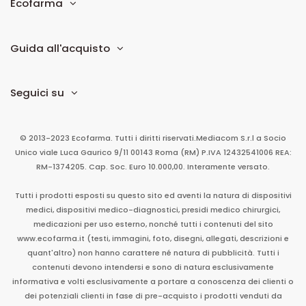
Ecofarma
Guida all'acquisto
Seguici su
© 2013-2023 Ecofarma. Tutti i diritti riservati.
Mediacom S.r.l
a Socio
Unico
viale Luca Gaurico 9/11
00143
Roma
(RM)
P.IVA
12432541006
REA:
RM-1374205. Cap. Soc. Euro 10.000,00. Interamente versato.
Tutti i prodotti esposti su questo sito ed aventi la natura di dispositivi
medici, dispositivi medico-diagnostici, presidi medico chirurgici,
medicazioni per uso esterno, nonché tutti i contenuti del sito
www.ecofarma.it (testi, immagini, foto, disegni, allegati, descrizioni e
quant'altro) non hanno carattere né natura di pubblicità. Tutti i
contenuti devono intendersi e sono di natura esclusivamente
informativa e volti esclusivamente a portare a conoscenza dei clienti o
dei potenziali clienti in fase di pre-acquisto i prodotti venduti da