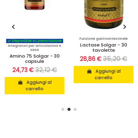
Funzione gastrointestinale
Disponibile su prenotazione
Lactase Solgar - 30
Integratori per articolazioni e
tavolette
ossa
Amino 75 Solgar - 30
35,20 €
28,86 €
capsule
32,12 €
24,73 €
Aggiungi al
carrello
Aggiungi al
carrello