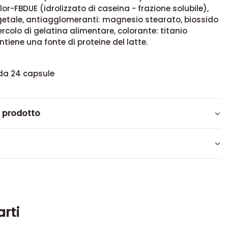
lor-FBDUE (idrolizzato di caseina - frazione solubile),
etale, antiagglomeranti: magnesio stearato, biossido
percolo di gelatina alimentare, colorante: titanio
ntiene una fonte di proteine del latte.
da 24 capsule
l prodotto
arti