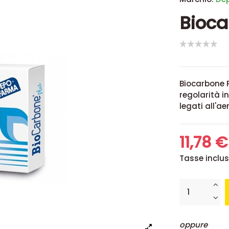
Bioca
Biocarbone P
regolarità i
legati all'ae
11,78 
Tasse inclu
oppure