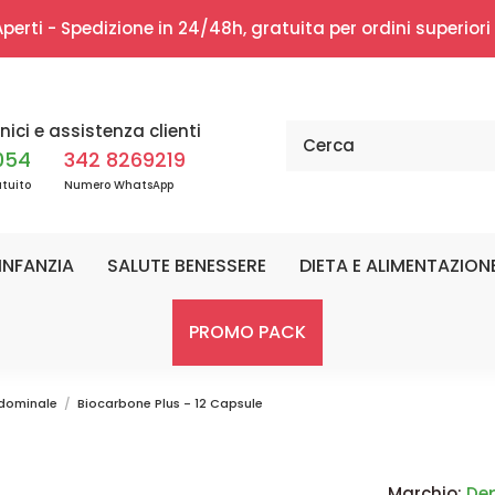
erti - Spedizione in 24/48h, gratuita per ordini superior
nici e assistenza clienti
054
342 8269219
tuito
Numero WhatsApp
INFANZIA
SALUTE BENESSERE
DIETA E ALIMENTAZION
PROMO PACK
dominale
Biocarbone Plus - 12 Capsule
Marchio:
De