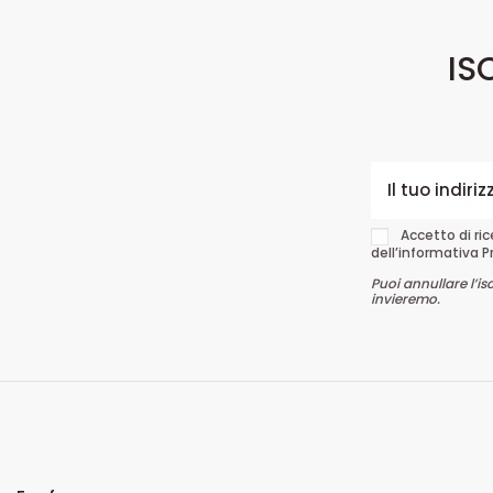
IS
Accetto di ri
dell’informativa P
Puoi annullare l’is
invieremo.