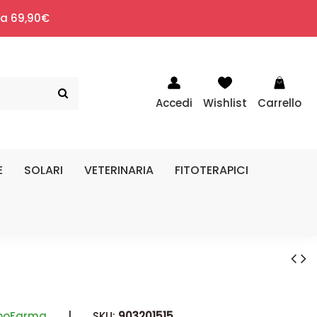
i a 69,90€
Accedi
Wishlist
Carrello
E
SOLARI
VETERINARIA
FITOTERAPICI
poFarma
|
SKU:
903201515