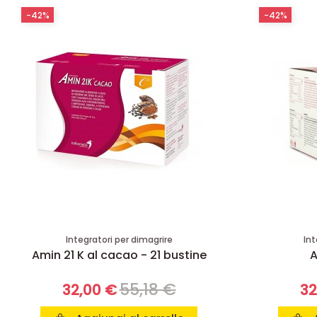
-42%
-42%
Integratori per dimagrire
Int
Amin 21 K al cacao - 21 bustine
A
55,18 €
32,00 €
32