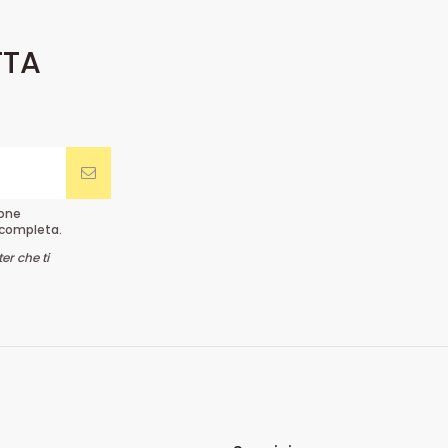
TTA
ione
completa.
er che ti