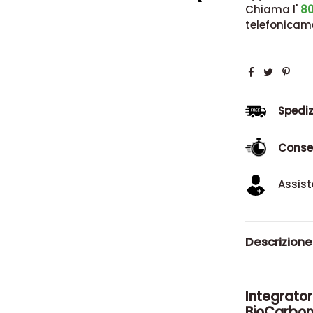
Chiama l'
80
telefonicam
Spediz
Conse
Assist
Descrizione
Integrator
BioCarbon