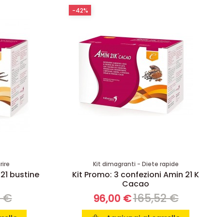
-42%
rire
Kit dimagranti - Diete rapide
 21 bustine
Kit Promo: 3 confezioni Amin 21 K
Cacao
8 €
165,52 €
96,00 €