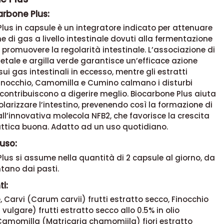
arbone Plus:
lus in capsule è un integratore indicato per attenuare
e di gas a livello intestinale dovuti alla fermentazione
er promuovere la regolarità intestinale. L’associazione di
tale e argilla verde garantisce un’efficace azione
ui gas intestinali in eccesso, mentre gli estratti
Finocchio, Camomilla e Cumino calmano i disturbi
e contribuiscono a digerire meglio. Biocarbone Plus aiuta
larizzare l’intestino, prevenendo così la formazione di
all’innovativa molecola NFB2, che favorisce la crescita
lattica buona. Adatto ad un uso quotidiano.
uso:
lus si assume nella quantità di 2 capsule al giorno, da
ntano dai pasti.
i:
e, Carvi (Carum carvii) frutti estratto secco, Finocchio
vulgare) frutti estratto secco allo 0.5% in olio
Camomilla (Matricaria chamomiila) fiori estratto