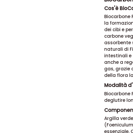
Cos'è BioC
Biocarbone P
la formazion
dei cibi e p
carbone vege
assorbente s
naturali di 
intestinali 
anche a rego
gas, grazie 
della flora 
Modalità d'
Biocarbone P
deglutire lo
Component
Argilla verd
(Foeniculum 
essenziale, 