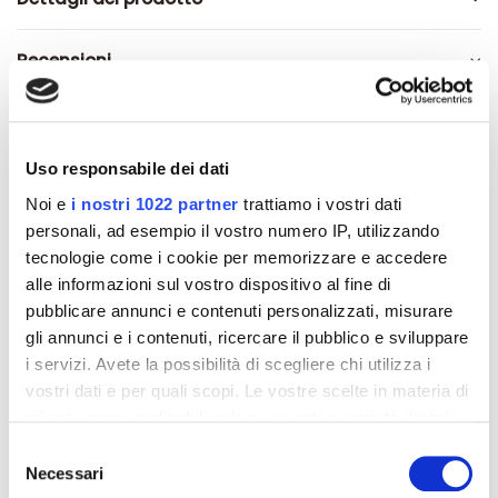
Recensioni
Uso responsabile dei dati
Altri prodotti che potrebbero
Noi e
i nostri 1022 partner
trattiamo i vostri dati
interessarti
personali, ad esempio il vostro numero IP, utilizzando
tecnologie come i cookie per memorizzare e accedere
alle informazioni sul vostro dispositivo al fine di
-42%
-42%
pubblicare annunci e contenuti personalizzati, misurare
gli annunci e i contenuti, ricercare il pubblico e sviluppare
i servizi. Avete la possibilità di scegliere chi utilizza i
vostri dati e per quali scopi. Le vostre scelte in materia di
privacy sono applicabili solo su questa proprietà digitale
in cui avete effettuato le vostre scelte. È possibile
Selezione
modificare o revocare il proprio consenso in qualsiasi
Necessari
del
momento dalla Dichiarazione sui cookie o facendo clic