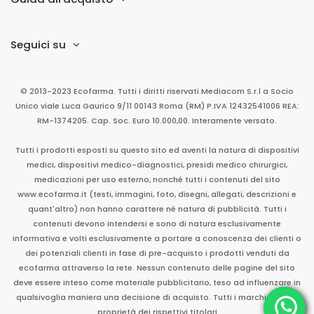
Seguici su
© 2013-2023 Ecofarma. Tutti i diritti riservati.
Mediacom S.r.l
a Socio
Unico
viale Luca Gaurico 9/11
00143
Roma
(RM)
P.IVA
12432541006
REA:
RM-1374205. Cap. Soc. Euro 10.000,00. Interamente versato.
Tutti i prodotti esposti su questo sito ed aventi la natura di dispositivi
medici, dispositivi medico-diagnostici, presidi medico chirurgici,
medicazioni per uso esterno, nonché tutti i contenuti del sito
www.ecofarma.it (testi, immagini, foto, disegni, allegati, descrizioni e
quant'altro) non hanno carattere né natura di pubblicità. Tutti i
contenuti devono intendersi e sono di natura esclusivamente
informativa e volti esclusivamente a portare a conoscenza dei clienti o
dei potenziali clienti in fase di pre-acquisto i prodotti venduti da
ecofarma attraverso la rete. Nessun contenuto delle pagine del sito
deve essere inteso come materiale pubblicitario, teso ad influenzare in
qualsivoglia maniera una decisione di acquisto. Tutti i marchi sono di
proprietà dei rispettivi titolari