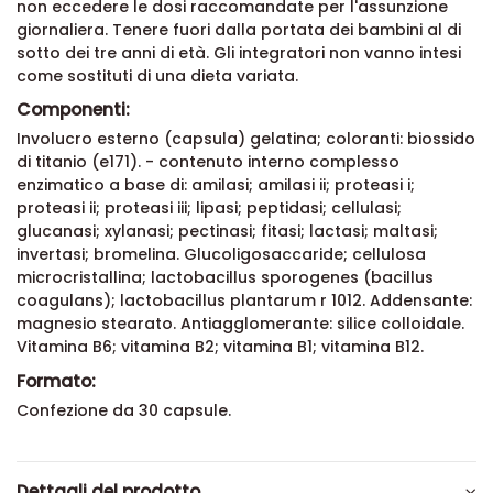
non eccedere le dosi raccomandate per l'assunzione
giornaliera. Tenere fuori dalla portata dei bambini al di
sotto dei tre anni di età. Gli integratori non vanno intesi
come sostituti di una dieta variata.
Componenti:
Involucro esterno (capsula) gelatina; coloranti: biossido
di titanio (e171). - contenuto interno complesso
enzimatico a base di: amilasi; amilasi ii; proteasi i;
proteasi ii; proteasi iii; lipasi; peptidasi; cellulasi;
glucanasi; xylanasi; pectinasi; fitasi; lactasi; maltasi;
invertasi; bromelina. Glucoligosaccaride; cellulosa
microcristallina; lactobacillus sporogenes (bacillus
coagulans); lactobacillus plantarum r 1012. Addensante:
magnesio stearato. Antiagglomerante: silice colloidale.
Vitamina B6; vitamina B2; vitamina B1; vitamina B12.
Formato:
Confezione da 30 capsule.
Dettagli del prodotto