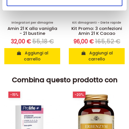
nostri partner che si occupano di analisi dei dati web,
pubblicità e social media, i quali potrebbero combinarle
con altre informazioni che ha fornito loro o che hanno
Integratori per dimagrire
Kit dimagranti - Diete rapide
raccolto dal suo utilizzo dei loro servizi.
Amin 21 K alla vaniglia
Kit Promo: 3 confezioni
- 21 bustine
Amin 21 K Cacao
55,18 €
165,52 €
32,00 €
96,00 €
Aggiungi al
Aggiungi al
carrello
carrello
Combina questo prodotto con
-15%
-20%