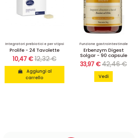
Integratori prebiotici e per stipsi
Funzione gastrointestinale
Prolife - 24 Tavolette
Erbenzym Digest
Solgar - 90 capsule
12,32 €
10,47 €
42,46 €
33,97 €
Aggiungi al
Vedi
carrello