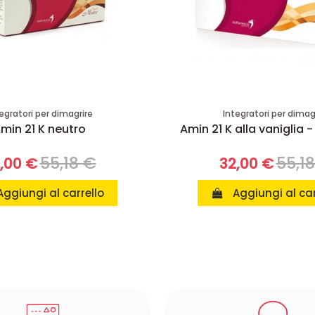
egratori per dimagrire
Integratori per dimag
min 21 K neutro
Amin 21 K alla vaniglia -
55,18 €
55,1
,00 €
32,00 €
Aggiungi al carrello
Aggiungi al car