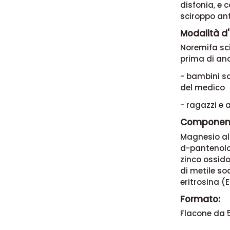
disfonia, e 
sciroppo ant
Modalità d'
Noremifa sci
prima di and
- bambini so
del medico
- ragazzi e 
Component
Magnesio al
d-pantenolo;
zinco ossido
di metile so
eritrosina (
Formato:
Flacone da 