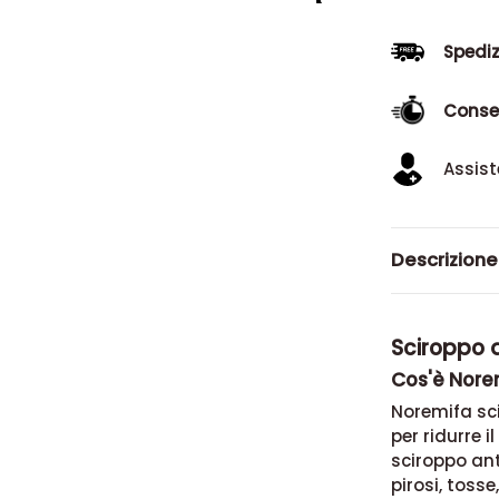
Spediz
Conse
Assist
Descrizione
Sciroppo a
Cos'è Nore
Noremifa sci
per ridurre 
sciroppo anti
pirosi, tosse