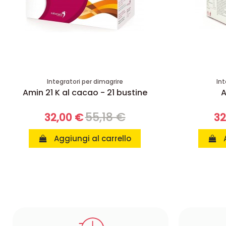
Integratori per dimagrire
Int
Amin 21 K al cacao - 21 bustine
A
55,18 €
32,00 €
32
Aggiungi al carrello