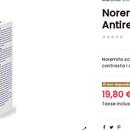
Norem
Antir
Noremifa sci
contrasta i d
Non disponibi
19,80
Tasse inclu