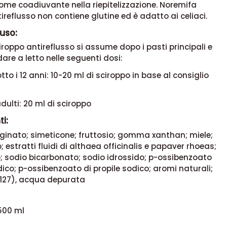
come coadiuvante nella riepitelizzazione. Noremifa
ireflusso non contiene glutine ed è adatto ai celiaci.
uso:
roppo antireflusso si assume dopo i pasti principali e
are a letto nelle seguenti dosi:
tto i 12 anni: 10-20 ml di sciroppo in base al consiglio
adulti: 20 ml di sciroppo
i:
ginato; simeticone; fruttosio; gomma xanthan; miele;
 estratti fluidi di althaea officinalis e papaver rhoeas;
; sodio bicarbonato; sodio idrossido; p-ossibenzoato
dico; p-ossibenzoato di propile sodico; aromi naturali;
E127), acqua depurata
500 ml