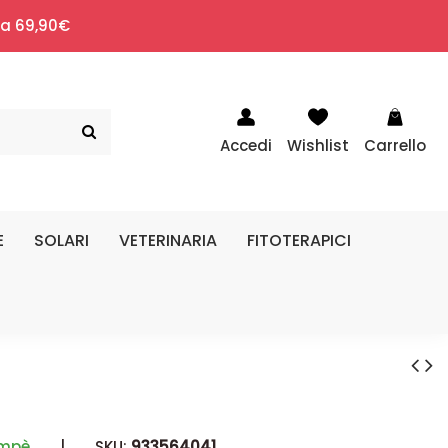
i a 69,90€
Accedi
Wishlist
Carrello
E
SOLARI
VETERINARIA
FITOTERAPICI
mpè
|
SKU:
933564041