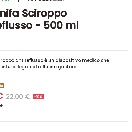
ifa Sciroppo
eflusso - 500 ml
roppo antireflusso è un dispositivo medico che
isturbi legati al reflusso gastrico.
le
 €
22,00 €
-10%
se