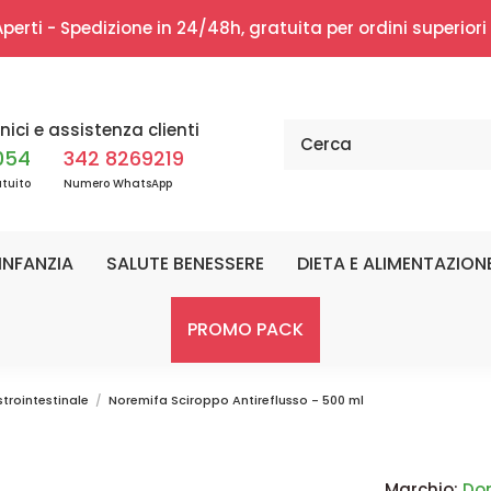
erti - Spedizione in 24/48h, gratuita per ordini superior
nici e assistenza clienti
054
342 8269219
tuito
Numero WhatsApp
INFANZIA
SALUTE BENESSERE
DIETA E ALIMENTAZION
PROMO PACK
trointestinale
Noremifa Sciroppo Antireflusso - 500 ml
Marchio:
Do