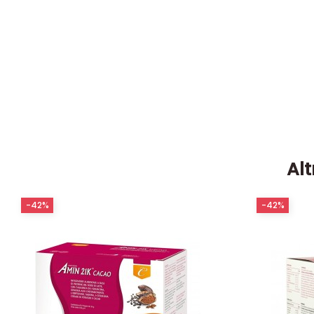
Alt
-42%
-42%