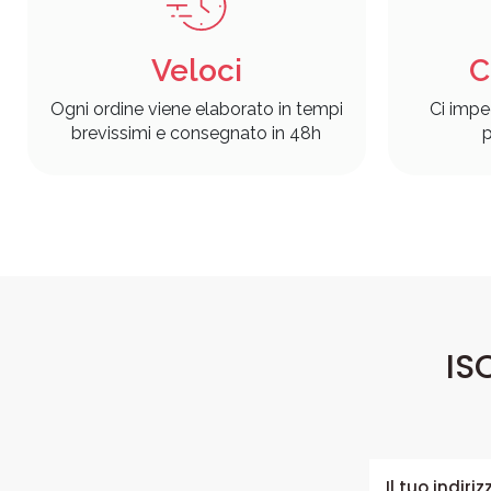
Veloci
C
Ogni ordine viene elaborato in tempi
Ci impe
brevissimi e consegnato in 48h
p
IS