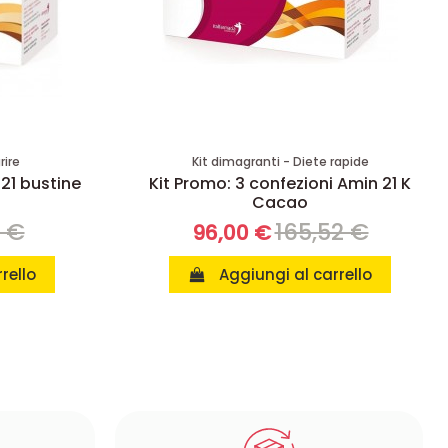
rire
Kit dimagranti - Diete rapide
 21 bustine
Kit Promo: 3 confezioni Amin 21 K
Cacao
8 €
165,52 €
96,00 €
rello
Aggiungi al carrello