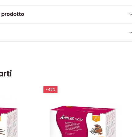
l prodotto
arti
-42%