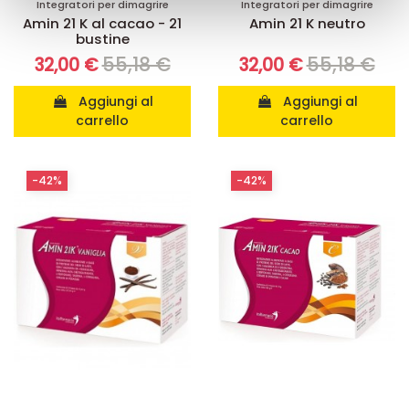
con altre informazioni che ha fornito loro o che hanno
Integratori per dimagrire
Integratori per dimagrire
Amin 21 K al cacao - 21
Amin 21 K neutro
raccolto dal suo utilizzo dei loro servizi.
bustine
55,18 €
55,18 €
32,00 €
32,00 €
Aggiungi al
Aggiungi al
carrello
carrello
-42%
-42%