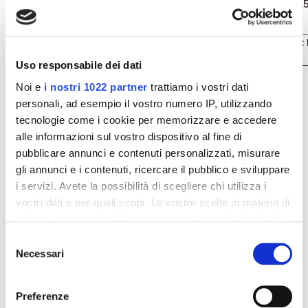
33,
(olio di palma idrogenato, butirrato di sodio, agente
g
di carica: E 516, aromi, agente di rivestimento: E 477)
Altri ingredienti: capsula vegetale (agente di rivestimento: 
colorante: E 171).
Uso responsabile dei dati
Caratteristiche nutrizionali
Noi e
i nostri 1022 partner
trattiamo i vostri dati
per 100 g
3 capsule
personali, ad esempio il vostro numero IP, utilizzando
572 kcal
10 kcal
Valore energetico
tecnologie come i cookie per memorizzare e accedere
2368 kJ
42 kJ
alle informazioni sul vostro dispositivo al fine di
Proteine
15,1 g
0,27 g
pubblicare annunci e contenuti personalizzati, misurare
Carboidrati
14,3 g
0,26 g
gli annunci e i contenuti, ricercare il pubblico e sviluppare
Grassi
50,5 g
0,9 g
i servizi. Avete la possibilità di scegliere chi utilizza i
Formato:
vostri dati e per quali scopi. Le vostre scelte in materia di
Confezione da 15 capsule.
privacy sono applicabili solo su questa proprietà digitale
in cui avete effettuato le vostre scelte. È possibile
Selezione
modificare o revocare il proprio consenso in qualsiasi
Necessari
del
Dettagli del prodotto
momento dalla Dichiarazione sui cookie o facendo clic
consenso
sull'icona di attivazione della privacy.
Preferenze
Recensioni