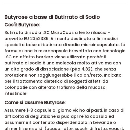
Butyrose a base di Butirrato di Sodio
Cos'è Butyrose:
Butirrato di sodio LSC MicroCaps a lento rilascio -
brevetto EU 2352386. Alimento destinato a fini medici
speciali a base di butirrato di sodio microincapsulato. La
formulazione in microcapsule brevettata con tecnologia
LSC ad effetto barriera viene utilizzata perchè: il
butirrato di sodio è una molecola molto attiva ma con
un alto grado di dissociazione (pKa 4,82), che senza
protezione non raggiungerebbe il colon/retto. Indicato
per il trattamento dietetico di soggetti affetti da
colonpatie con alterato trofismo della mucosa
intestinale.
Come si assume Butyrose:
Assumere 1-3 capsule al giorno vicino ai pasti, in caso di
difficoltà di deglutizione si può aprire la capsula ed
assumerne il contenuto disperdendolo in bevande o
alimenti semisolidi (acqua, latte, succhi di frutta, yogurt,