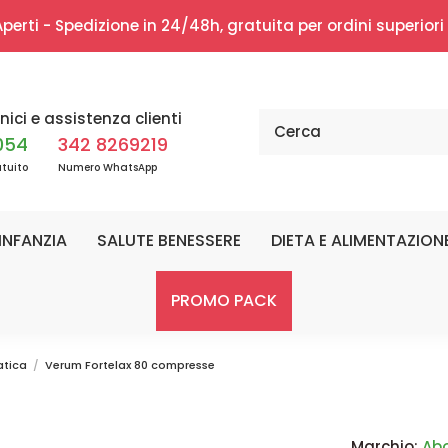
erti - Spedizione in 24/48h, gratuita per ordini superior
nici e assistenza clienti
054
342 8269219
tuito
Numero WhatsApp
INFANZIA
SALUTE BENESSERE
DIETA E ALIMENTAZION
PROMO PACK
atica
Verum Fortelax 80 compresse
Marchio:
Abo