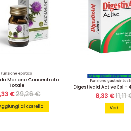
Funzione epatica
Disponibile su prenot
do Mariano Concentrato
Funzione gastrointest
Totale
Digestivaid Active Esi - 
29,26 €
,33 €
11,11
8,33 €
Aggiungi al carrello
Vedi