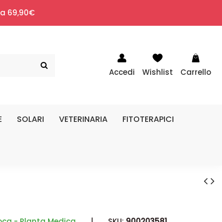
i a 69,90€
Accedi
Wishlist
Carrello
E
SOLARI
VETERINARIA
FITOTERAPICI
ca - Planta Medica
|
SKU:
900203581