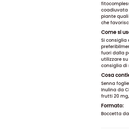
fitocompless
coadiuvata e
piante quali
che favorisc
Come si us
Si consiglia
preferibilme
fuori dalla 
utilizzare s
consiglia di
Cosa conti
Senna foglie
Inulina da C
frutti 20 mg,
Formato:
Boccetta da