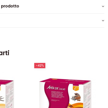
l prodotto
arti
-42%