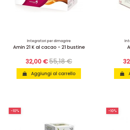
Integratori per dimagrire
Int
Amin 21 K al cacao - 21 bustine
A
55,18 €
32,00 €
32
Aggiungi al carrello
-10%
-10%