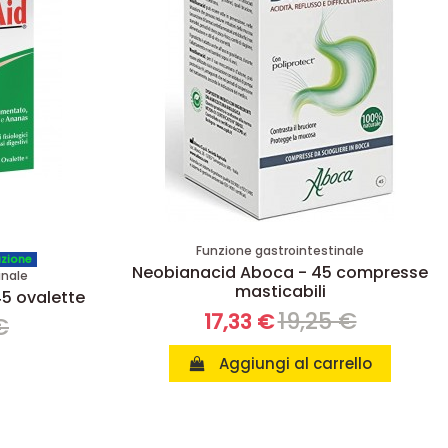
Funzione gastrointestinale
azione
Neobianacid Aboca - 45 compresse
inale
masticabili
45 ovalette
19,25 €
17,33 €
 €
Aggiungi al carrello