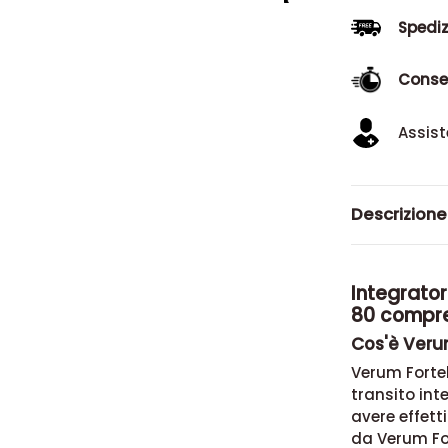
Spediz
Conse
Assist
Descrizione
Integrator
80 compr
Cos'è Veru
Verum Fortel
transito int
avere effetti
da
Verum Fo