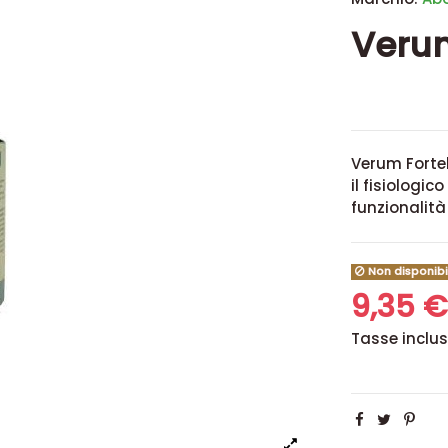
Verum
Verum Fortel
il fisiologic
funzionalità
Non disponibi
9,35 
Tasse inclu