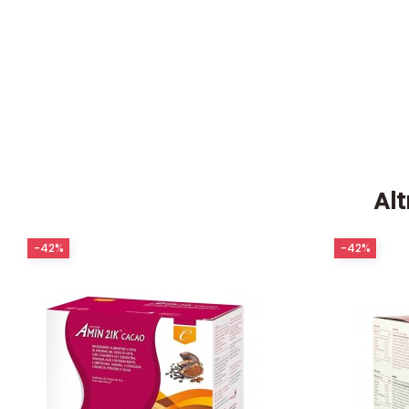
Alt
-42%
-42%