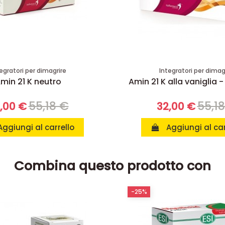
egratori per dimagrire
Integratori per dimag
min 21 K neutro
Amin 21 K alla vaniglia -
55,18 €
55,1
,00 €
32,00 €
Aggiungi al carrello
Aggiungi al car
Combina questo prodotto con
-25%