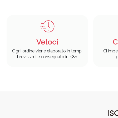
Veloci
C
Ogni ordine viene elaborato in tempi
Ci impe
brevissimi e consegnato in 48h
p
IS