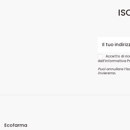
IS
Accetto di ri
dell’informativa P
Puoi annullare l’is
invieremo.
Ecofarma