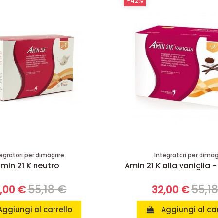
-42%
egratori per dimagrire
Integratori per dimag
min 21 K neutro
Amin 21 K alla vaniglia -
55,18 €
55,1
,00 €
32,00 €
Aggiungi al carrello
Aggiungi al car