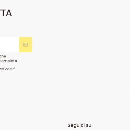
TTA
ione
completa.
er che ti
Seguici su