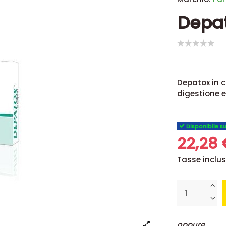
Depa
Depatox in c
digestione e
Disponibile s
22,28
Tasse inclu
oppure