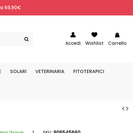
i a 69,90€
Accedi
Wishlist
Carrello
E
SOLARI
VETERINARIA
FITOTERAPICI
rma Group
|
SKU:
906545660