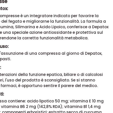
sse
tox:
ompresse è un integratore indicato per favorire la
del fegato e migliorarne la funzionalità. La formula a
umina, Silimarina e Acido Lipoico, conferisce a Depatox
 una speciale azione antiossidante e protettiva sul
rendone la corretta funzionalità metabolica.
uso:
 l'assunzione di una compressa al giorno di Depatox,
pasti.
:
terazioni della funzione epatica, biliare o di calcolosi
iari, l'uso del prodotto è sconsigliato. Se si stanno
rmaci, è opportuno sentire il parere del medico.
i:
sa contiene: acido lipotico 50 mg; vitamina E 10 mg
 vitamina B6 2 mg (142,8% RDA); vitamina B1 1,4 mg
; componenti erboristici: estratto secco di curcuma