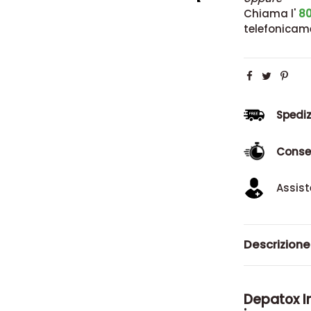
Chiama l'
80
telefonicam
Spediz
Conse
Assist
Descrizione
Depatox In