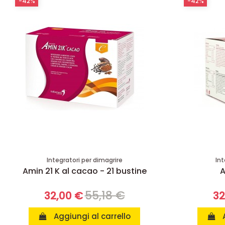
-42%
-42%
Integratori per dimagrire
Int
Amin 21 K al cacao - 21 bustine
A
55,18 €
32,00 €
32
Aggiungi al carrello