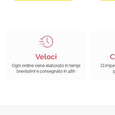
Veloci
C
Ogni ordine viene elaborato in tempi
Ci impe
brevissimi e consegnato in 48h
p