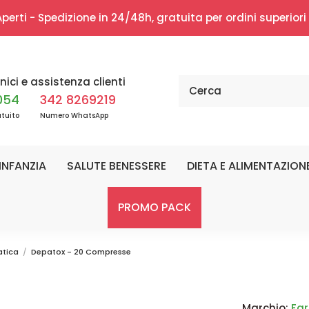
erti - Spedizione in 24/48h, gratuita per ordini superior
nici e assistenza clienti
054
342 8269219
tuito
Numero WhatsApp
INFANZIA
SALUTE BENESSERE
DIETA E ALIMENTAZION
PROMO PACK
atica
Depatox - 20 Compresse
Marchio:
Fa