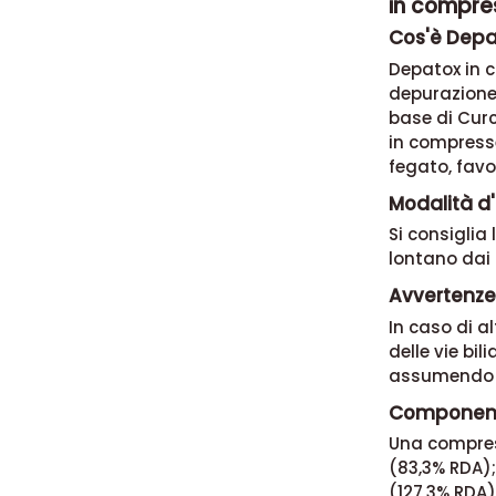
in compre
Cos'è Depa
Depatox in c
depurazione 
base di Curc
in compresse
fegato, favo
Modalità d'
Si consiglia
lontano dai 
Avvertenze
In caso di al
delle vie bil
assumendo fa
Component
Una compres
(83,3% RDA);
(127,3% RDA)