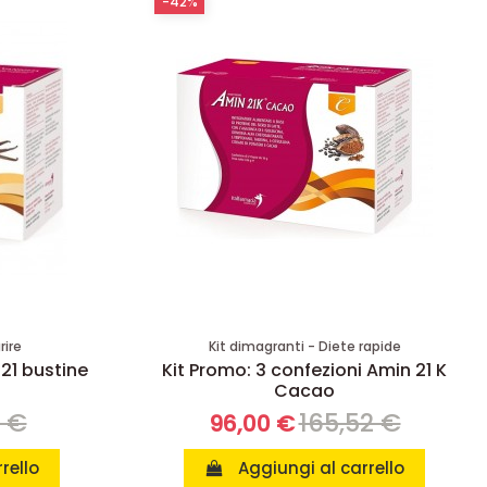
-42%
rire
Kit dimagranti - Diete rapide
 21 bustine
Kit Promo: 3 confezioni Amin 21 K
Cacao
8 €
165,52 €
96,00 €
rello
Aggiungi al carrello