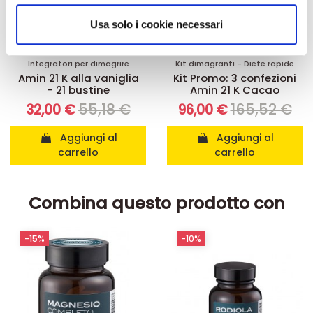
analizzare il nostro traffico. Condividiamo inoltre
informazioni sul modo in cui utilizza il nostro sito con i
Usa solo i cookie necessari
nostri partner che si occupano di analisi dei dati web,
pubblicità e social media, i quali potrebbero combinarle
con altre informazioni che ha fornito loro o che hanno
Integratori per dimagrire
Kit dimagranti - Diete rapide
raccolto dal suo utilizzo dei loro servizi.
Amin 21 K alla vaniglia
Kit Promo: 3 confezioni
- 21 bustine
Amin 21 K Cacao
55,18 €
165,52 €
32,00 €
96,00 €
Aggiungi al
Aggiungi al
carrello
carrello
Combina questo prodotto con
-10%
-15%