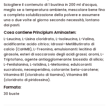
Come si assume Principium Aminasten:
Sciogliere il contenuto di 1 bustina in 200 ml d’acqua,
meglio se a temperatura ambiente, mescolare bene fino
a completa solubilizzazione della polvere e assumere
una o due volte al giorno secondo necessità, lontano
dai pasti.
Cosa contiene Principium Aminasten:
L-Leucina, L-Lisina cloridrato, L-Isoleucina, L-Valina,
acidificante: acido citrico; Idrossi—MetilButirrato di
calcio (CaHMB), L-Treonina, emulsionanti: lecitina di
girasole, esteri di saccarosio degli acidi grassi; aromi, L-
Triptofano, agente antiagglomerante: biossido di silicio;
L-Fenilalanina, L-Istidina, L-Metionina; edulcoranti:
sucralosio, neoesperidina, colorante: beta-carotene;
Vitamina B1 (cloridrato di tiamina), Vitamina B6
(cloridrato di piridossina).
Formato:
30 buste