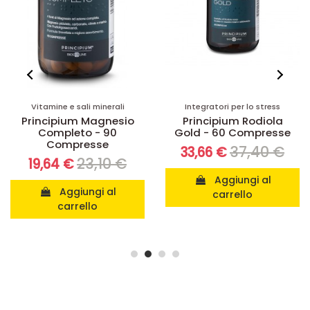
Integratori per lo stress
Recupero fisico e difese naturali
Principium Rodiola
Principium Aminasten
Gold - 60 Compresse
Hmb400 - 14 Bustine
37,40 €
20,90 €
33,66 €
17,77 €
Aggiungi al
Aggiungi al
carrello
carrello