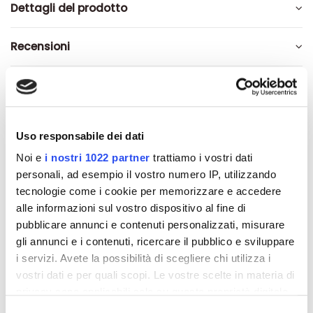
Dettagli del prodotto
Recensioni
Uso responsabile dei dati
Altri prodotti che potrebbero
Noi e
i nostri 1022 partner
trattiamo i vostri dati
interessarti
personali, ad esempio il vostro numero IP, utilizzando
tecnologie come i cookie per memorizzare e accedere
-42%
-42%
alle informazioni sul vostro dispositivo al fine di
pubblicare annunci e contenuti personalizzati, misurare
gli annunci e i contenuti, ricercare il pubblico e sviluppare
i servizi. Avete la possibilità di scegliere chi utilizza i
vostri dati e per quali scopi. Le vostre scelte in materia di
privacy sono applicabili solo su questa proprietà digitale
in cui avete effettuato le vostre scelte. È possibile