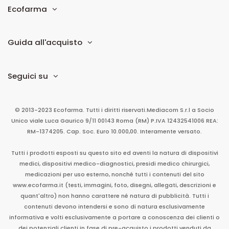
Ecofarma
Guida all'acquisto
Seguici su
© 2013-2023 Ecofarma. Tutti i diritti riservati.
Mediacom S.r.l
a Socio
Unico
viale Luca Gaurico 9/11
00143
Roma
(RM)
P.IVA
12432541006
REA:
RM-1374205. Cap. Soc. Euro 10.000,00. Interamente versato.
Tutti i prodotti esposti su questo sito ed aventi la natura di dispositivi
medici, dispositivi medico-diagnostici, presidi medico chirurgici,
medicazioni per uso esterno, nonché tutti i contenuti del sito
www.ecofarma.it (testi, immagini, foto, disegni, allegati, descrizioni e
quant'altro) non hanno carattere né natura di pubblicità. Tutti i
contenuti devono intendersi e sono di natura esclusivamente
informativa e volti esclusivamente a portare a conoscenza dei clienti o