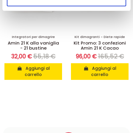
nostri partner che si occupano di analisi dei dati web,
pubblicità e social media, i quali potrebbero combinarle
con altre informazioni che ha fornito loro o che hanno
raccolto dal suo utilizzo dei loro servizi.
Integratori per dimagrire
Kit dimagranti - Diete rapide
Amin 21 K alla vaniglia
Kit Promo: 3 confezioni
- 21 bustine
Amin 21 K Cacao
55,18 €
165,52 €
32,00 €
96,00 €
Aggiungi al
Aggiungi al
carrello
carrello