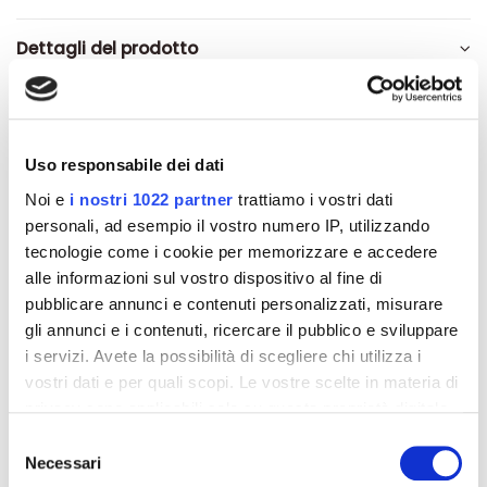
Dettagli del prodotto
Recensioni
Uso responsabile dei dati
Noi e
i nostri 1022 partner
trattiamo i vostri dati
personali, ad esempio il vostro numero IP, utilizzando
Altri prodotti che potrebbero
tecnologie come i cookie per memorizzare e accedere
interessarti
alle informazioni sul vostro dispositivo al fine di
pubblicare annunci e contenuti personalizzati, misurare
gli annunci e i contenuti, ricercare il pubblico e sviluppare
-42%
-42%
i servizi. Avete la possibilità di scegliere chi utilizza i
vostri dati e per quali scopi. Le vostre scelte in materia di
privacy sono applicabili solo su questa proprietà digitale
in cui avete effettuato le vostre scelte. È possibile
Selezione
modificare o revocare il proprio consenso in qualsiasi
Necessari
del
momento dalla Dichiarazione sui cookie o facendo clic