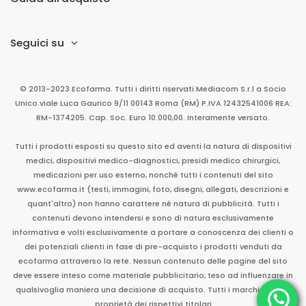
Seguici su
© 2013-2023 Ecofarma. Tutti i diritti riservati.
Mediacom S.r.l
a Socio
Unico
viale Luca Gaurico 9/11
00143
Roma
(RM)
P.IVA
12432541006
REA:
RM-1374205. Cap. Soc. Euro 10.000,00. Interamente versato.
Tutti i prodotti esposti su questo sito ed aventi la natura di dispositivi
medici, dispositivi medico-diagnostici, presidi medico chirurgici,
medicazioni per uso esterno, nonché tutti i contenuti del sito
www.ecofarma.it (testi, immagini, foto, disegni, allegati, descrizioni e
quant'altro) non hanno carattere né natura di pubblicità. Tutti i
contenuti devono intendersi e sono di natura esclusivamente
informativa e volti esclusivamente a portare a conoscenza dei clienti o
dei potenziali clienti in fase di pre-acquisto i prodotti venduti da
ecofarma attraverso la rete. Nessun contenuto delle pagine del sito
deve essere inteso come materiale pubblicitario, teso ad influenzare in
qualsivoglia maniera una decisione di acquisto. Tutti i marchi sono di
proprietà dei rispettivi titolari