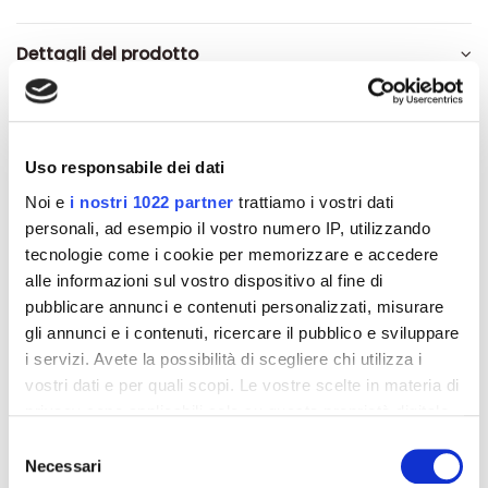
Dettagli del prodotto
Recensioni
Uso responsabile dei dati
Noi e
i nostri 1022 partner
trattiamo i vostri dati
personali, ad esempio il vostro numero IP, utilizzando
Altri prodotti che potrebbero
tecnologie come i cookie per memorizzare e accedere
interessarti
alle informazioni sul vostro dispositivo al fine di
pubblicare annunci e contenuti personalizzati, misurare
gli annunci e i contenuti, ricercare il pubblico e sviluppare
-42%
-42%
i servizi. Avete la possibilità di scegliere chi utilizza i
vostri dati e per quali scopi. Le vostre scelte in materia di
privacy sono applicabili solo su questa proprietà digitale
in cui avete effettuato le vostre scelte. È possibile
Selezione
modificare o revocare il proprio consenso in qualsiasi
Necessari
del