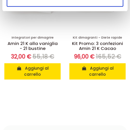
nostri partner che si occupano di analisi dei dati web,
pubblicità e social media, i quali potrebbero combinarle
con altre informazioni che ha fornito loro o che hanno
raccolto dal suo utilizzo dei loro servizi.
Integratori per dimagrire
Kit dimagranti - Diete rapide
Amin 21 K alla vaniglia
Kit Promo: 3 confezioni
- 21 bustine
Amin 21 K Cacao
55,18 €
165,52 €
32,00 €
96,00 €
Aggiungi al
Aggiungi al
carrello
carrello