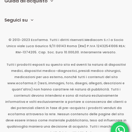
Guida all'acquisto
Seguici su
© 2013-2023 Ecofarma. Tutti i diritti riservati.
Mediacom S.r.l
a Socio
Unico
viale Luca Gaurico 9/11
00143
Roma
(RM)
P.IVA
12432541006
REA:
RM-1374205. Cap. Soc. Euro 10.000,00. Interamente versato.
Tutti i prodotti esposti su questo sito ed aventi la natura di dispositivi
medici, dispositivi medico-diagnostici, presidi medico chirurgici,
medicazioni per uso esterno, nonché tutti i contenuti del sito
www.ecofarma.it (testi, immagini, foto, disegni, allegati, descrizioni e
quant'altro) non hanno carattere né natura di pubblicità. Tutti i
contenuti devono intendersi e sono di natura esclusivamente
informativa e volti esclusivamente a portare a conoscenza dei clienti o
dei potenziali clienti in fase di pre-acquisto i prodotti venduti da
ecofarma attraverso la rete. Nessun contenuto delle pagine del sito
deve essere inteso come materiale pubblicitario, teso ad influenzare in
qualsivoglia maniera una decisione di acquisto. Tutti i marchi sono di