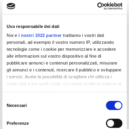
Rosa canina
50 mg
9,6 g
di cui vitamina C
5 mg
0,96 g
*Valore nutritivo di riferimento giornaliero (adulti) ai
sensi del Reg. UE 1169/2011
Uso responsabile dei dati
Formato:
Noi e
i nostri 1022 partner
trattiamo i vostri dati
Blister da 30 capsule.
personali, ad esempio il vostro numero IP, utilizzando
tecnologie come i cookie per memorizzare e accedere
alle informazioni sul vostro dispositivo al fine di
Dettagli del prodotto
pubblicare annunci e contenuti personalizzati, misurare
gli annunci e i contenuti, ricercare il pubblico e sviluppare
About ESI
i servizi. Avete la possibilità di scegliere chi utilizza i
vostri dati e per quali scopi. Le vostre scelte in materia di
Recensioni
privacy sono applicabili solo su questa proprietà digitale
in cui avete effettuato le vostre scelte. È possibile
Selezione
modificare o revocare il proprio consenso in qualsiasi
Necessari
del
momento dalla Dichiarazione sui cookie o facendo clic
consenso
sull'icona di attivazione della privacy.
Preferenze
Altri prodotti che potrebbero