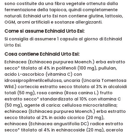
sono costituite da una fibra vegetale ottenuta dalla
fermentazione della tapioca, quindi completamente
naturali. Echinaid urto Esi
non contiene glutine, lattosio,
OGM, aromi artificiali e sostanze allergizzanti.
Come si assume Echinaid Urto Esi:
Si consiglia di assumere 1 capsula al giorno di Echinaid
Urto Esi.
Cosa contiene Echinaid Urto Esi:
Echinacea (Echinacea purpurea Moench.) erba estratto
secco* titolato al 4% in polifenoli (100 mg), pullulan,
acido L-ascorbico (vitamina C) con
idrossipropilmetilcellulosa, uncaria (Uncaria Tomentosa
Wild.) corteccia estratto secco titolato al 3% in alcaloidi
totali (50 mg), rosa canina (Rosa canina L.) frutto
estratto secco* standardizzato al 10% con vitamina C
(50 mg), agente di carica: cellulosa microcristallina;
echinacea (Echinacea purpurea Moench.) erba estratto
secco titolato al 2% in acido cicorico (20 mg),
echinacea (Echinacea angustifolia DC) radice estratto
secco* titolato al 4% in echinacoside (20 mg), acerola