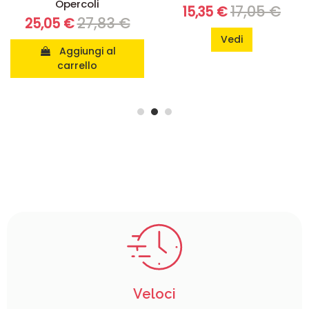
17,05 €
24,09 €
15,35 €
19,27 €
Vedi
Aggiungi al
carrello
Veloci