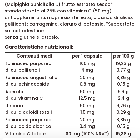
(Malpighia punicifolia L.) frutto estratto secco*
standardizzato al 25% con vitamina C (50 mg),
antiagglomeranti: magnesio stereato, biossido di silicio;
gelificanti: carragenina, cloruro di potassio. *Supportato
su maltodestrine.
Senza glutine e lattosio.
Caratteristiche nutrizionali:
Contenuti medi
per 1 capsula
per 100 g
Echinacea purpurea
100 mg
19,23 g
di cui polifenoli
4 mg
0,77 g
Echinacea angustifolia
20 mg
3,85 g
di cui echinacoside
0,8 mg
0,15 g
Acerola
50 mg
9,6 g
di cui vitamina C
12,5 mg
2,4 g
Uncaria
50 mg
9,26 g
di cui alcaloidi totali
1,5 mg
0,29 g
Echinacea purpurea
20 mg
3,85 g
di cui acido cicorico
0,4 mg
0,15 g
Vitamina C totale
80 mg (100% NRV*)
15,38 g