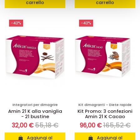
con altre informazioni che ha fornito loro o che hanno
carrello
carrello
raccolto dal suo utilizzo dei loro servizi.
-42%
-42%
Integratori per dimagrire
Kit dimagranti - Diete rapide
Amin 21 K alla vaniglia
Kit Promo: 3 confezioni
- 21 bustine
Amin 21 K Cacao
55,18 €
165,52 €
32,00 €
96,00 €
Aggiungi al
Aggiungi al