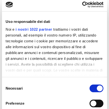
interessarti
-42%
-42%
Uso responsabile dei dati
Noi e
i nostri 1022 partner
trattiamo i vostri dati
personali, ad esempio il vostro numero IP, utilizzando
tecnologie come i cookie per memorizzare e accedere
alle informazioni sul vostro dispositivo al fine di
pubblicare annunci e contenuti personalizzati, misurare
gli annunci e i contenuti, ricercare il pubblico e sviluppare
i servizi. Avete la possibilità di scegliere chi utilizza i
vostri dati e per quali scopi. Le vostre scelte in materia di
privacy sono applicabili solo su questa proprietà digitale
Integratori per dimagrire
Integratori per dimagrire
in cui avete effettuato le vostre scelte. È possibile
Amin 21 K al cacao - 21
Amin 21 K neutro
Selezione
bustine
modificare o revocare il proprio consenso in qualsiasi
Necessari
del
55,18 €
55,18 €
momento dalla Dichiarazione sui cookie o facendo clic
32,00 €
32,00 €
consenso
sull'icona di attivazione della privacy.
Preferenze
Aggiungi al
Aggiungi al