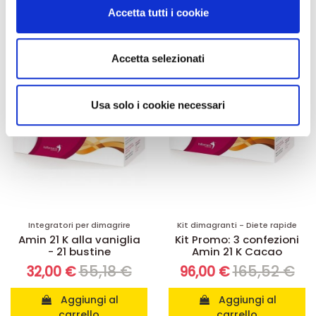
modificare o ritirare il tuo consenso in qualsiasi momento
Accetta tutti i cookie
dalla Dichiarazione sui cookie.
-42%
-42%
Utilizziamo i cookie per personalizzare contenuti ed
Accetta selezionati
annunci, per fornire funzionalità dei social media e per
analizzare il nostro traffico. Condividiamo inoltre
informazioni sul modo in cui utilizza il nostro sito con i
Usa solo i cookie necessari
nostri partner che si occupano di analisi dei dati web,
pubblicità e social media, i quali potrebbero combinarle
con altre informazioni che ha fornito loro o che hanno
raccolto dal suo utilizzo dei loro servizi.
Integratori per dimagrire
Kit dimagranti - Diete rapide
Amin 21 K alla vaniglia
Kit Promo: 3 confezioni
- 21 bustine
Amin 21 K Cacao
55,18 €
165,52 €
32,00 €
96,00 €
Aggiungi al
Aggiungi al
carrello
carrello