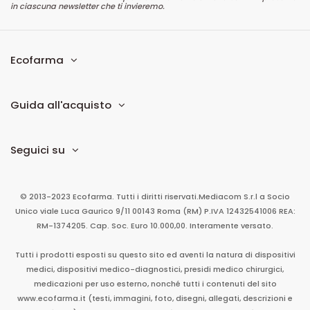
in ciascuna newsletter che ti invieremo.
Ecofarma
Guida all'acquisto
Seguici su
© 2013-2023 Ecofarma. Tutti i diritti riservati.
Mediacom S.r.l
a Socio
Unico
viale Luca Gaurico 9/11
00143
Roma
(RM)
P.IVA
12432541006
REA:
RM-1374205. Cap. Soc. Euro 10.000,00. Interamente versato.
Tutti i prodotti esposti su questo sito ed aventi la natura di dispositivi
medici, dispositivi medico-diagnostici, presidi medico chirurgici,
medicazioni per uso esterno, nonché tutti i contenuti del sito
www.ecofarma.it (testi, immagini, foto, disegni, allegati, descrizioni e