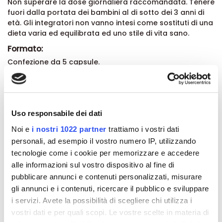
Non superare la dose giornaliera raccomandata. Tenere
fuori dalla portata dei bambini al di sotto dei 3 anni di
età. Gli integratori non vanno intesi come sostituti di una
dieta varia ed equilibrata ed uno stile di vita sano.
Formato:
Confezione da 5 capsule.
Dettagli del prodotto
Uso responsabile dei dati
Recensioni
Noi e
i nostri 1022 partner
trattiamo i vostri dati
personali, ad esempio il vostro numero IP, utilizzando
tecnologie come i cookie per memorizzare e accedere
alle informazioni sul vostro dispositivo al fine di
pubblicare annunci e contenuti personalizzati, misurare
Altri prodotti che potrebbero
gli annunci e i contenuti, ricercare il pubblico e sviluppare
interessarti
i servizi. Avete la possibilità di scegliere chi utilizza i
vostri dati e per quali scopi. Le vostre scelte in materia di