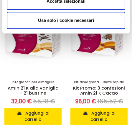
Accetta selezionati
-42%
-42%
annunci, per fornire funzionalità dei social media e per
analizzare il nostro traffico. Condividiamo inoltre
informazioni sul modo in cui utilizza il nostro sito con i
Usa solo i cookie necessari
nostri partner che si occupano di analisi dei dati web,
pubblicità e social media, i quali potrebbero combinarle
con altre informazioni che ha fornito loro o che hanno
raccolto dal suo utilizzo dei loro servizi.
Integratori per dimagrire
Kit dimagranti - Diete rapide
Amin 21 K alla vaniglia
Kit Promo: 3 confezioni
- 21 bustine
Amin 21 K Cacao
55,18 €
165,52 €
32,00 €
96,00 €
Aggiungi al
Aggiungi al
carrello
carrello